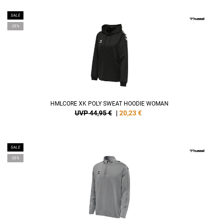
SALE
-55%
HMLCORE XK POLY SWEAT HOODIE WOMAN
UVP 44,95 €
|
20,23
€
SALE
-55%