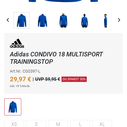
Adidas CONDIVO 18 MULTISPORT
TRAININGSTOP
Art.Nr.: CG0397-L
29,97
€
|
UVP 59,95 €
DU SPARST 50%
inkl. 19 % MwSt.
XS
S
M
L
XL