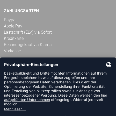
ZAHLUNGSARTEN
Paypal
Apple Pay
Lastschrift (ELV) via Sofort
Kreditkarte
Rechnungskauf via Klarna
Vorkasse
ABONNIERE JETZT DEN KOSTENLOSEN
HANDBALLDIREKT-NEWSLETTER UND VERPASSE KEINE
NEUIGKEIT ODER AKTION MEHR.
JETZT ANMELDEN
FOLLOW US