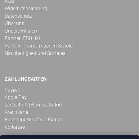
AGB
Widerrufsbelehrung
Datenschutz
Über uns
Unsere Filialen
Partner: BBU ´01
Partner: Trainer machen Schule
Nachhaltigkeit und Soziales
ZAHLUNGSARTEN
Paypal
Apple Pay
Lastschrift (ELV) via Sofort
Kreditkarte
Rechnungskauf via Klarna
Vorkasse