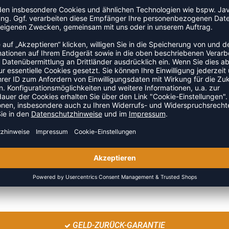
ARE LENDENBANDAGE 6411
RÜCKENSTÜTZE, UNIVE
 49,95 €
|
24,97
€
UVP 69,95 €
|
59,4
GELD-ZURÜCK-GARANTIE