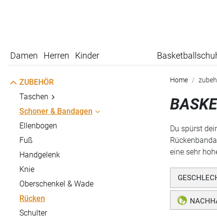
Damen
Herren
Kinder
Basketballschu
Home
zubeh
ZUBEHÖR
Taschen
BASKE
Schoner & Bandagen
Ellenbogen
Du spürst dei
Fuß
Rückenbandage
eine sehr hoh
Handgelenk
Knie
GESCHLEC
Oberschenkel & Wade
Rücken
NACHHA
Schulter