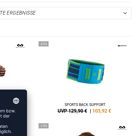
-20%
RSAL
SPORTS BACK SUPPORT
6
€
UVP 129,90 €
|
103,92
€
-15%