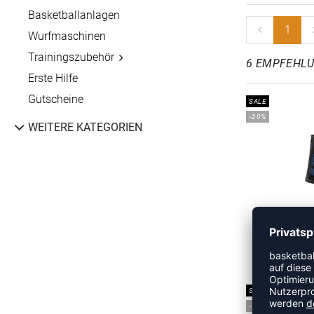
Basketballanlagen
1
Wurfmaschinen
Trainingszubehör
6 EMPFEHL
Erste Hilfe
Gutscheine
SALE
-20%
WEITERE KATEGORIEN
S
UVP 
SALE
-50%