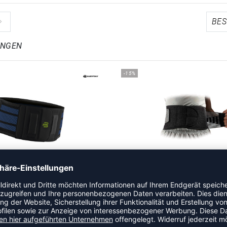
UNGEN
-15%
PORTS BACK SUPPORT
RÜCKENSTÜTZE, UNIVE
129,90 €
|
103,92
€
UVP 79,95 €
|
67,9
-15%