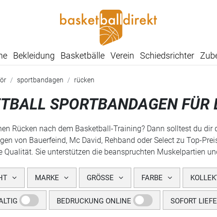
he
Bekleidung
Basketbälle
Verein
Schiedsrichter
Zub
ör
sportbandagen
rücken
TBALL SPORTBANDAGEN FÜR 
nen Rücken nach dem Basketball-Training? Dann solltest du dir 
n von Bauerfeind, Mc David, Rehband oder Select zu Top-Preis
e Qualität. Sie unterstützen die beanspruchten Muskelpartien und
HT
MARKE
GRÖSSE
FARBE
KOLLEK
LTIG
BEDRUCKUNG ONLINE
SOFORT LIEF