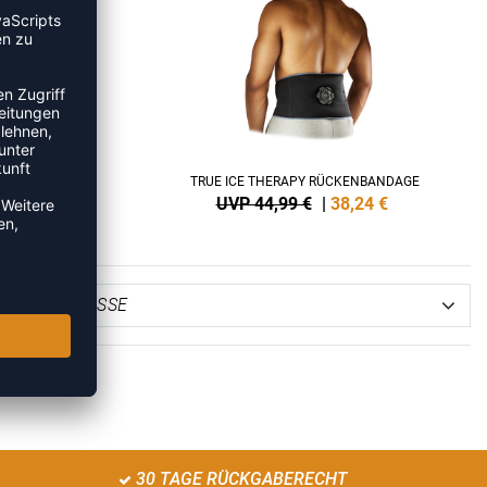
RSAL
TRUE ICE THERAPY RÜCKENBANDAGE
6
€
UVP 44,99 €
|
38,24
€
30 TAGE RÜCKGABERECHT