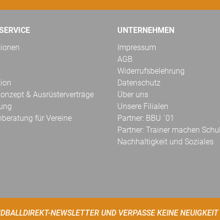
SERVICE
UNTERNEHMEN
tionen
Impressum
AGB
Widerrufsbelehrung
tion
Datenschutz
onzept & Ausrüsterverträge
Über uns
kung
Unsere Filialen
hberatung für Vereine
Partner: BBU ´01
Partner: Trainer machen Schu
Nachhaltigkeit und Soziales
DBALLDIREKT-NEWSLETTER UND VERPASSE KEINE NEUIGKEIT