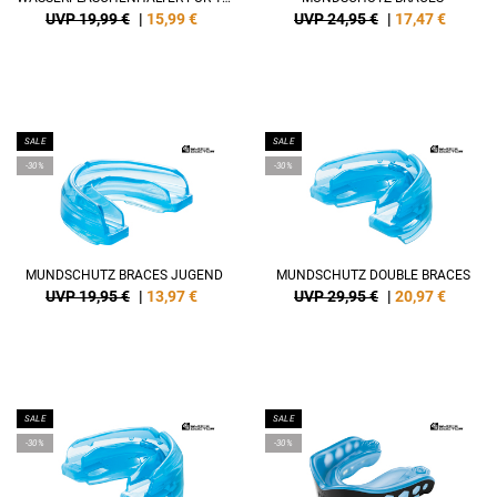
UVP 19,99 €
|
15,99
€
UVP 24,95 €
|
17,47
€
SALE
SALE
-30%
-30%
MUNDSCHUTZ BRACES JUGEND
MUNDSCHUTZ DOUBLE BRACES
UVP 19,95 €
|
13,97
€
UVP 29,95 €
|
20,97
€
SALE
SALE
-30%
-30%