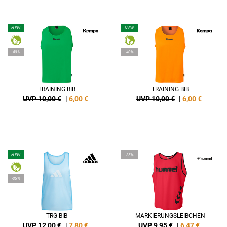
NEW
NEW
-40%
-40%
TRAINING BIB
TRAINING BIB
UVP 10,00 €
|
6,00
€
UVP 10,00 €
|
6,00
€
NEW
-35%
-35%
TRG BIB
MARKIERUNGSLEIBCHEN
UVP 12,00 €
|
7,80
€
UVP 9,95 €
|
6,47
€