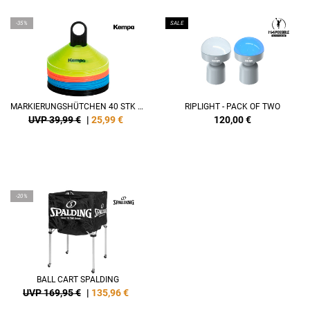
-35%
SALE
MARKIERUNGSHÜTCHEN 40 STK (10/FARBE)
RIPLIGHT - PACK OF TWO
UVP 39,99 €
|
25,99
€
120,00
€
-20%
BALL CART SPALDING
UVP 169,95 €
|
135,96
€