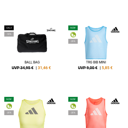
SALE
NEW
-10%
-35%
BALL BAG
TRG BIB MINI
UVP 34,95 €
|
31,46
€
UVP 9,00 €
|
5,85
€
NEW
NEW
-35%
-35%