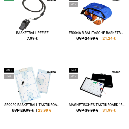
-15%
BASKETBALL PFEIFE
EB0046-B BALLTASCHE BASKETBALL
7,99
€
UVP 24,99 €
|
21,24
€
SALE
SALE
-20%
-20%
SB0020 BASKETBALL-TAKTIKBOARD
MAGNETISCHES TAKTIKBOARD "BASKETBALL"
UVP 29,99 €
|
23,99
€
UVP 39,99 €
|
31,99
€