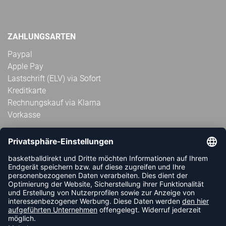
ZAHLUNGSARTEN
Paypal
Apple Pay
Lastschrift (ELV) via Sofort
Kreditkarte
Rechnungskauf via Klarna
Vorkasse
ABONNIERE JETZT DEN KOSTENLOSEN
HANDBALLDIREKT-NEWSLETTER UND VERPASSE KEINE
NEUIGKEIT ODER AKTION MEHR.
JETZT ANMELDEN
FOLLOW US