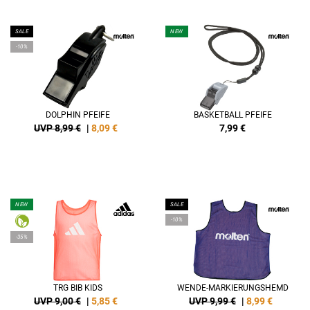
SALE
NEW
-10%
DOLPHIN PFEIFE
BASKETBALL PFEIFE
UVP 8,99 €
|
8,09
€
7,99
€
NEW
SALE
-10%
-35%
TRG BIB KIDS
WENDE-MARKIERUNGSHEMD
UVP 9,00 €
|
5,85
€
UVP 9,99 €
|
8,99
€