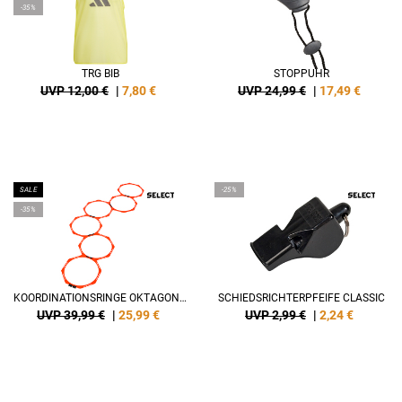
-35%
TRG BIB
STOPPUHR
UVP 12,00 €
|
7,80
€
UVP 24,99 €
|
17,49
€
SALE
-25%
-35%
KOORDINATIONSRINGE OKTAGON V22
SCHIEDSRICHTERPFEIFE CLASSIC
UVP 39,99 €
|
25,99
€
UVP 2,99 €
|
2,24
€