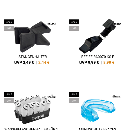
SALE
SALE
-30%
-10%
STANGENHALTER
PFEIFE RA0070-KS-E
UVP 3,49 €
|
2,44
€
UVP 9,99 €
|
8,99
€
SALE
SALE
-20%
-30%
WASSERFLASCHENHALTER FÜR 12 FLASCHEN
MUNDSCHUTZ BRACES