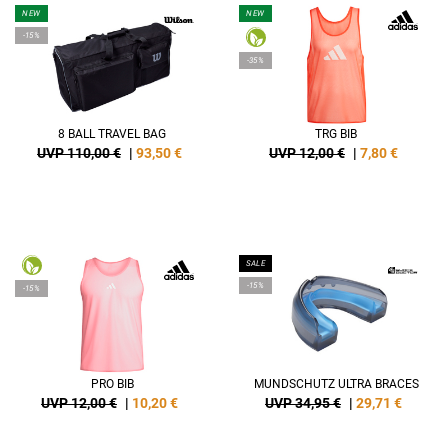
NEW
NEW
-15%
-35%
8 BALL TRAVEL BAG
TRG BIB
UVP 110,00 €
|
93,50
€
UVP 12,00 €
|
7,80
€
SALE
-15%
-15%
PRO BIB
MUNDSCHUTZ ULTRA BRACES
UVP 12,00 €
|
10,20
€
UVP 34,95 €
|
29,71
€