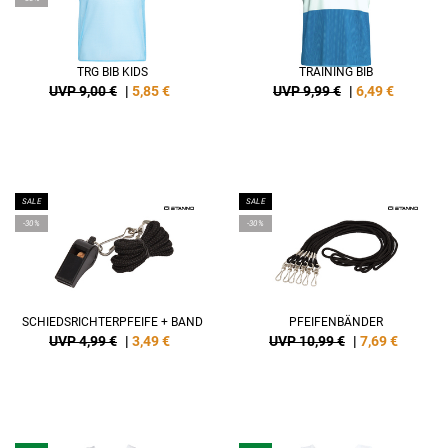
TRG BIB KIDS
TRAINING BIB
UVP 9,00 €
|
5,85
€
UVP 9,99 €
|
6,49
€
SALE
SALE
-30%
-30%
SCHIEDSRICHTERPFEIFE + BAND
PFEIFENBÄNDER
UVP 4,99 €
|
3,49
€
UVP 10,99 €
|
7,69
€