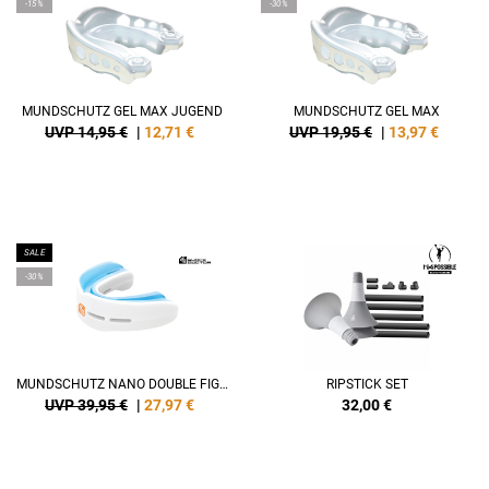
-15%
-30%
MUNDSCHUTZ GEL MAX JUGEND
MUNDSCHUTZ GEL MAX
UVP 14,95 €
|
12,71
€
UVP 19,95 €
|
13,97
€
SALE
-30%
MUNDSCHUTZ NANO DOUBLE FIGHT (YOUTH/AGE 10-)
RIPSTICK SET
UVP 39,95 €
|
27,97
€
32,00
€