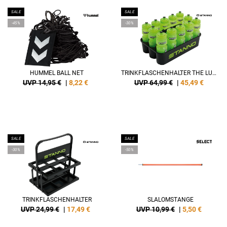
SALE
SALE
-45%
-30%
HUMMEL BALL NET
TRINKFLASCHENHALTER THE LUXE
UVP 14,95 €
|
8,22
€
UVP 64,99 €
|
45,49
€
SALE
SALE
-30%
-50%
TRINKFLASCHENHALTER
SLALOMSTANGE
UVP 24,99 €
|
17,49
€
UVP 10,99 €
|
5,50
€