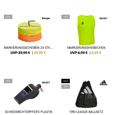
-35%
-10%
MARKIERUNGSSCHEIBEN 24 STK (12/FARBE)
MARKIERUNGSHEMDCHEN
UVP 39,99 €
|
25,99
€
UVP 6,99 €
|
6,29
€
-35%
SALE
-35%
SCHIEDSRICHTERPFEIFE PLASTIK
TIRO LEAGUE BALLNETZ