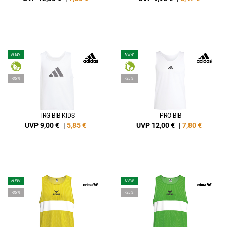
NEW
NEW
-35%
-35%
TRG BIB KIDS
PRO BIB
UVP 9,00 €
|
5,85
€
UVP 12,00 €
|
7,80
€
NEW
NEW
-35%
-35%