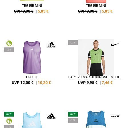
TRG BIB MINI
TRG BIB MINI
UVP 9,00 €
|
5,85
€
UVP 9,00 €
|
5,85
€
-25%
-15%
PRO BIB
PARK 20 MARKIERUNGSHEMDCHEN
UVP 12,00 €
|
10,20
€
UVP 9,95 €
|
7,46
€
NEW
NEW
-35%
-35%