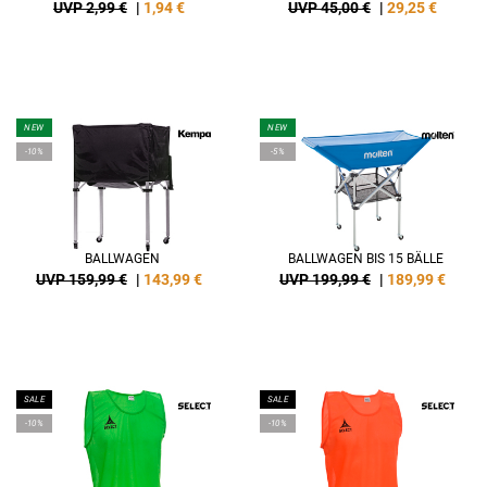
UVP 2,99 €
|
1,94
€
UVP 45,00 €
|
29,25
€
NEW
NEW
-10%
-5%
BALLWAGEN
BALLWAGEN BIS 15 BÄLLE
UVP 159,99 €
|
143,99
€
UVP 199,99 €
|
189,99
€
SALE
SALE
-10%
-10%