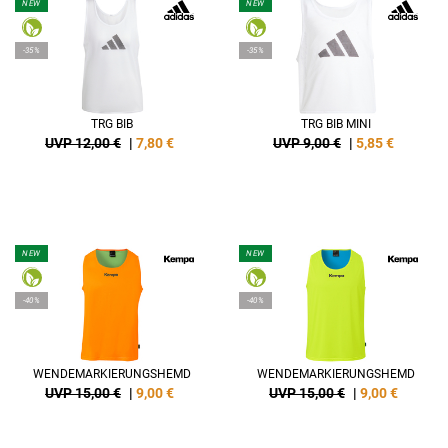
NEW
NEW
-35%
-35%
TRG BIB
TRG BIB MINI
UVP 12,00 €
|
7,80
€
UVP 9,00 €
|
5,85
€
NEW
NEW
-40%
-40%
WENDEMARKIERUNGSHEMD
WENDEMARKIERUNGSHEMD
UVP 15,00 €
|
9,00
€
UVP 15,00 €
|
9,00
€