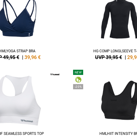
HMLYOGA STRAP BRA
HG COMP LONGLSEEVE T-
 49,95 €
|
39,96
€
UVP 39,95 €
|
29,9
NEW
-20%
IF SEAMLESS SPORTS TOP
HMLHIIT INTENSITY B