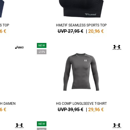
S TOP
HMLTIF SEAMLESS SPORTS TOP
6
€
UVP 27,95 €
|
20,96
€
NEW
-25%
BH DAMEN
HG COMP LONGLSEEVE T-SHIRT
6
€
UVP 39,95 €
|
29,96
€
NEW