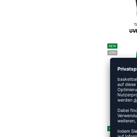
T
UVP
NEW
-35%
T
UVP
NEW