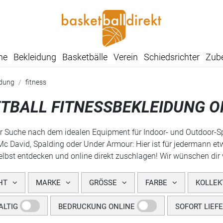
he
Bekleidung
Basketbälle
Verein
Schiedsrichter
Zub
idung
fitness
TBALL FITNESSBEKLEIDUNG O
er Suche nach dem idealen Equipment für Indoor- und Outdoor-Spo
Mc David, Spalding oder Under Armour: Hier ist für jedermann et
selbst entdecken und online direkt zuschlagen! Wir wünschen dir
HT
MARKE
GRÖSSE
FARBE
KOLLEK
LTIG
BEDRUCKUNG ONLINE
SOFORT LIEF