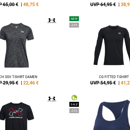
 65,00 €
|
48,75
€
UVP 64,95 €
|
38,9
NEW
-25%
CH SSV T-SHIRT DAMEN
CG FITTED T-SHIRT
 29,95 €
|
22,46
€
UVP 54,95 €
|
41,2
SALE
-25%