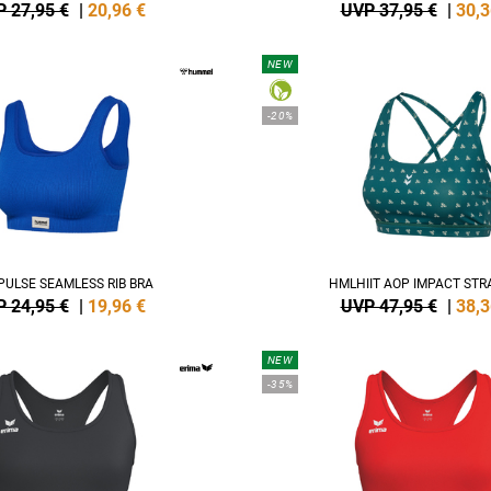
 27,95 €
|
20,96
€
UVP 37,95 €
|
30,3
NEW
-20%
ULSE SEAMLESS RIB BRA
HMLHIIT AOP IMPACT STR
 24,95 €
|
19,96
€
UVP 47,95 €
|
38,3
NEW
-35%