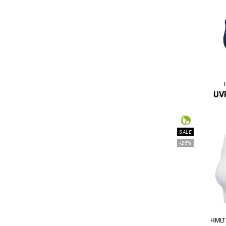
UVP
SALE
-25%
HMLT