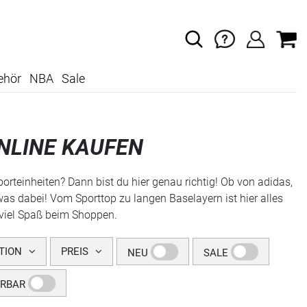
ehör
NBA
Sale
NLINE KAUFEN
rteinheiten? Dann bist du hier genau richtig! Ob von adidas,
was dabei! Vom Sporttop zu langen Baselayern ist hier alles
 viel Spaß beim Shoppen.
TION
PREIS
NEU
SALE
ERBAR