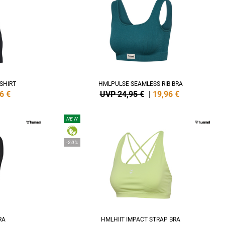
SHIRT
HMLPULSE SEAMLESS RIB BRA
6
€
UVP 24,95 €
|
19,96
€
NEW
-20%
RA
HMLHIIT IMPACT STRAP BRA