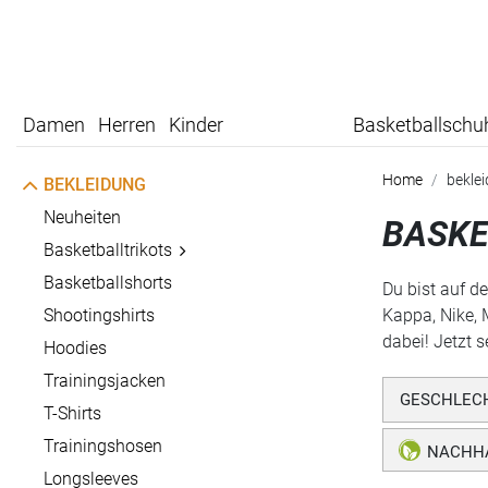
Damen
Herren
Kinder
Basketballschu
Home
bekle
BEKLEIDUNG
Neuheiten
BASKE
Basketballtrikots
Basketballshorts
Du bist auf d
Shootingshirts
Kappa, Nike, 
dabei! Jetzt 
Hoodies
Trainingsjacken
GESCHLEC
T-Shirts
Trainingshosen
NACHHA
Longsleeves