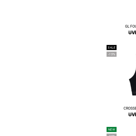
GL FO
UVP
SALE
-15%
CROSS
UVP
NEW