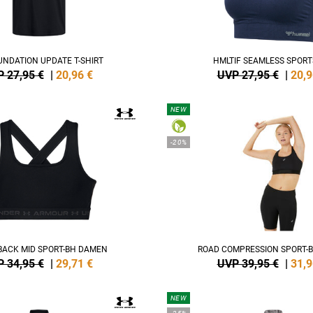
UNDATION UPDATE T-SHIRT
HMLTIF SEAMLESS SPORT
 27,95 €
|
20,96
€
UVP 27,95 €
|
20,9
NEW
-20%
BACK MID SPORT-BH DAMEN
ROAD COMPRESSION SPORT-
 34,95 €
|
29,71
€
UVP 39,95 €
|
31,9
NEW