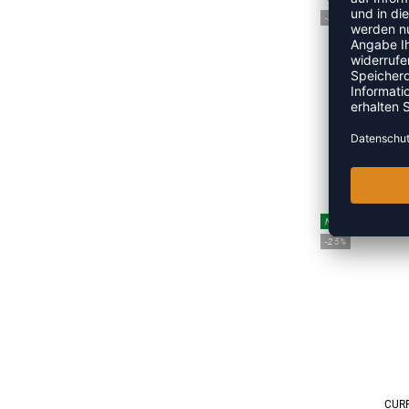
-35%
HMLPR
UVP
NEW
-25%
CUR