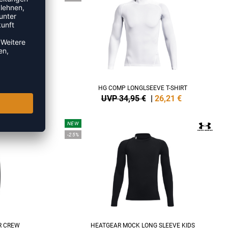
RT TOP
HG COMP LONGLSEEVE T-SHIRT
7
€
UVP 34,95 €
|
26,21
€
NEW
-25%
R CREW
HEATGEAR MOCK LONG SLEEVE KIDS