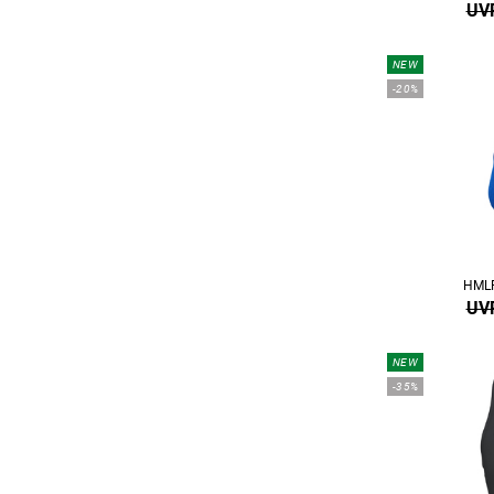
UVP
NEW
-20%
HMLP
UVP
NEW
-35%