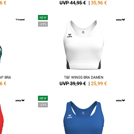
6
€
UVP 44,95 €
|
35,96
€
NEW
-35%
AP BRA
T&F WINGS BRA DAMEN
6
€
UVP 39,99 €
|
25,99
€
NEW
-35%