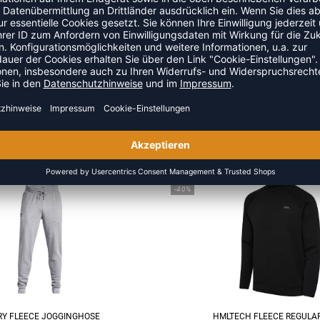
-35%
IMA MEDIUM SUPPORT BRA
HMLPRIMA BUILT IN SUPPO
 44,95 €
|
29,22
€
UVP 47,95 €
|
31,1
SALE
-40%
RY FLEECE JOGGINGHOSE
HMLTECH FLEECE REGULA