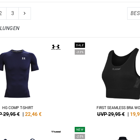
2
3
HLUNGEN
SALE
-33%
HG COMP T-SHIRT
FIRST SEAMLESS BRA W
 29,95 €
|
22,46
€
UVP 29,95 €
|
19,9
NEW
-25%