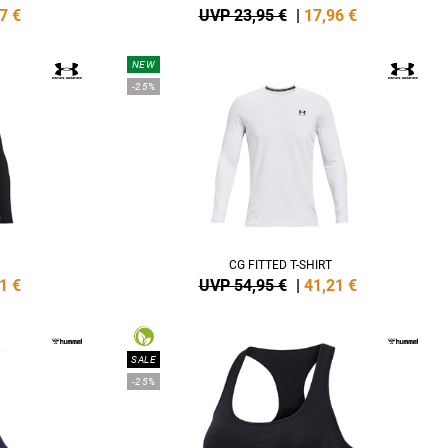
7
€
UVP 23,95 €
|
17,96
€
NEW
-25%
CG FITTED T-SHIRT
1
€
UVP 54,95 €
|
41,21
€
SALE
-25%