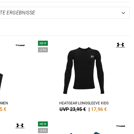
NEW
-25%
OMEN
HEATGEAR LONGSLEEVE KIDS
5
€
UVP 23,95 €
|
17,96
€
NEW
-20%