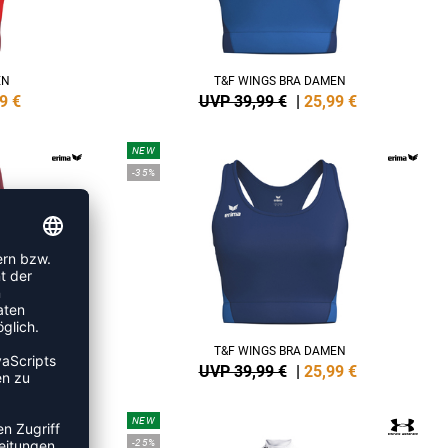
EN
T&F WINGS BRA DAMEN
9
€
UVP 39,99 €
|
25,99
€
NEW
-35%
EN
T&F WINGS BRA DAMEN
9
€
UVP 39,99 €
|
25,99
€
NEW
-25%