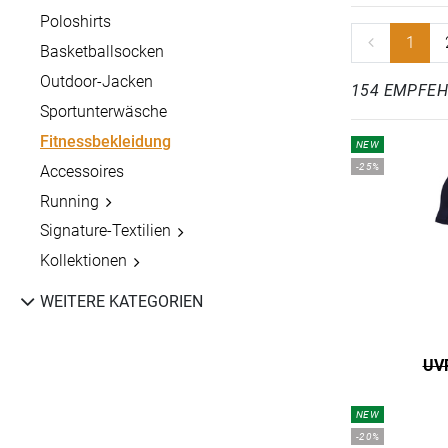
Poloshirts
1
Basketballsocken
Outdoor-Jacken
154 EMPFE
Sportunterwäsche
Fitnessbekleidung
NEW
-25%
Accessoires
Running
Signature-Textilien
Kollektionen
WEITERE KATEGORIEN
UVP
NEW
-20%