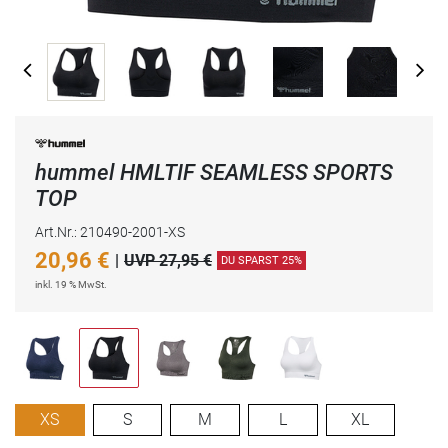
hummel HMLTIF SEAMLESS SPORTS
TOP
Art.Nr.: 210490-2001-XS
20,96
€
|
UVP 27,95 €
DU SPARST 25%
inkl. 19 % MwSt.
XS
S
M
L
XL