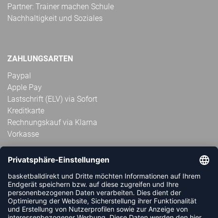
Partner: Trainer machen Schule
Nachhaltigkeit und Soziales
ZAHLUNGSARTEN
Paypal
Apple Pay
Lastschrift (ELV) via Sofort
Kreditkarte
Rechnungskauf via Klarna
Vorkasse
ABONNIERE JETZT DEN KOSTENLOSEN
HANDBALLDIREKT-NEWSLETTER UND VERPASSE KEINE
NEUIGKEIT ODER AKTION MEHR.
JETZT ANMELDEN