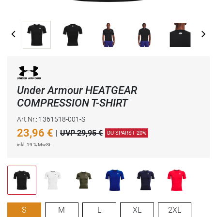
Under Armour HEATGEAR
COMPRESSION T-SHIRT
Art.Nr.: 1361518-001-S
23,96
€
|
UVP 29,95 €
DU SPARST 20%
inkl. 19 % MwSt.
S
M
L
XL
2XL