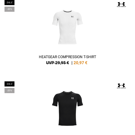
SALE
-30%
HEATGEAR COMPRESSION T-SHIRT
UVP 29,95 €
|
20,97
€
SALE
-20%