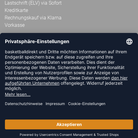
Lastschrift (ELV) via Sofort
Kreditkarte
Rechnungskauf via Klarna
Vorkasse
ABONNIERE JETZT DEN KOSTENLOSEN
HANDBALLDIREKT-NEWSLETTER UND VERPASSE KEINE
NEUIGKEIT ODER AKTION MEHR.
JETZT ANMELDEN
FOLLOW US
© 2026 Ballsportdirekt.de GmbH und Co. KG