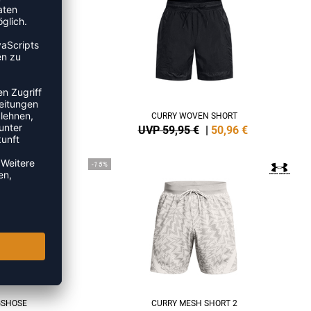
T KIDS
CURRY WOVEN SHORT
6
€
UVP 59,95 €
|
50,96
€
-15%
GSHOSE
CURRY MESH SHORT 2