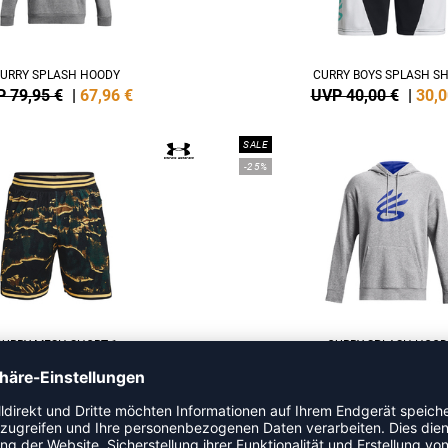
URRY SPLASH HOODY
CURRY BOYS SPLASH S
 79,95 €
|
67,96
€
UVP 40,00 €
|
30,0
SALE
-25%
CURRY MESH SHORT 1
CURRY SPLASH HOOD
 85,00 €
|
63,75
€
UVP 80,00 €
|
60,0
-15%