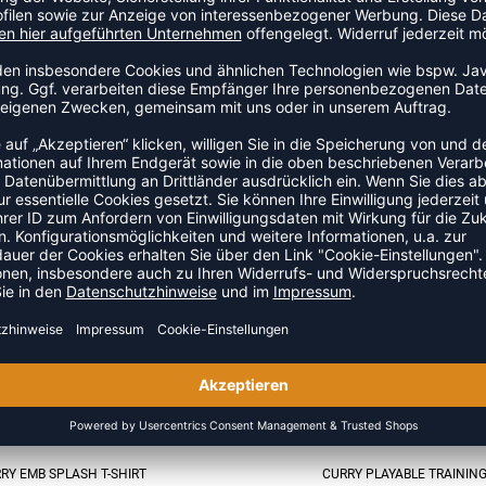
URRY PLAYABLE JACKE
CURRY BOYS SPLASH SHOR
 109,95 €
|
93,46
€
UVP 39,95 €
|
33,9
-15%
RY EMB SPLASH T-SHIRT
CURRY PLAYABLE TRAININ