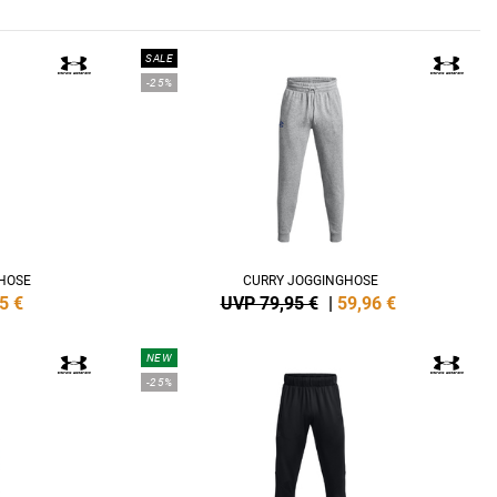
SALE
-25%
HOSE
CURRY JOGGINGHOSE
5
€
UVP 79,95 €
|
59,96
€
NEW
-25%