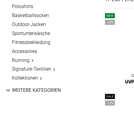
Poloshirts
Basketballsocken
NEW
-25%
Outdoor-Jacken
Sportunterwäsche
Fitnessbekleidung
Accessoires
Running
Signature-Textilien
C
Kollektionen
UVP
WEITERE KATEGORIEN
SALE
-15%