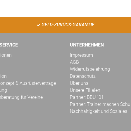
GELD-ZURÜCK-GARANTIE
SERVICE
UNTERNEHMEN
tionen
Impressum
AGB
Widerrufsbelehrung
tion
Datenschutz
onzept & Ausrüsterverträge
Über uns
kung
Unsere Filialen
hberatung für Vereine
Partner: BBU ´01
Partner: Trainer machen Schu
Nachhaltigkeit und Soziales