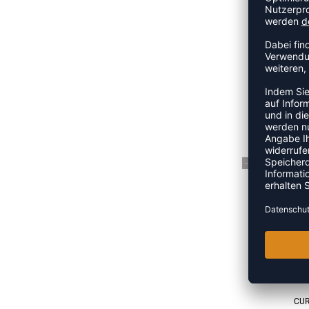
C
UVP
-15%
CUR