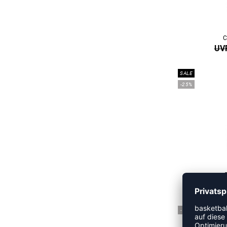
C
UVP
SALE
-25%
UVP
-15%