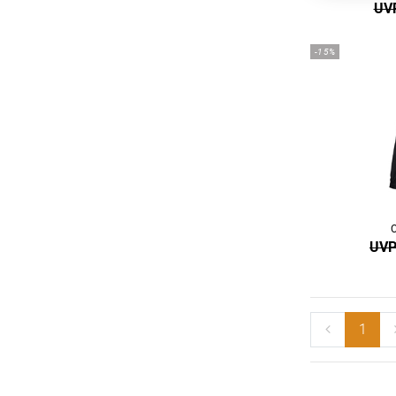
UVP
-15%
UVP
1