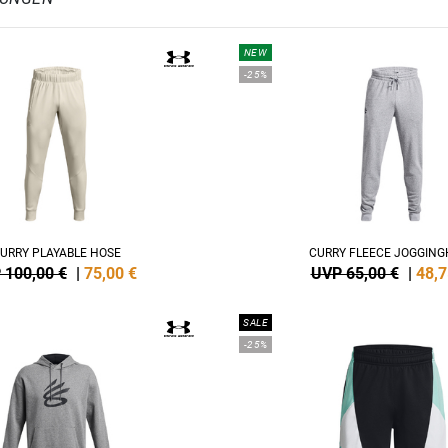
NEW
-25%
URRY PLAYABLE HOSE
CURRY FLEECE JOGGING
 100,00 €
|
75,00
€
UVP 65,00 €
|
48,7
SALE
-25%