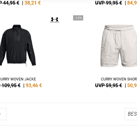
 44,95 €
|
38,21
€
UVP 99,95 €
|
84,9
-15%
CURRY WOVEN JACKE
CURRY WOVEN SHOR
 109,95 €
|
93,46
€
UVP 59,95 €
|
50,9