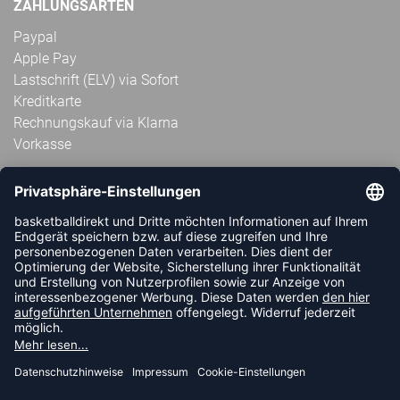
ZAHLUNGSARTEN
Paypal
Apple Pay
Lastschrift (ELV) via Sofort
Kreditkarte
Rechnungskauf via Klarna
Vorkasse
ABONNIERE JETZT DEN KOSTENLOSEN
HANDBALLDIREKT-NEWSLETTER UND VERPASSE KEINE
NEUIGKEIT ODER AKTION MEHR.
JETZT ANMELDEN
FOLLOW US