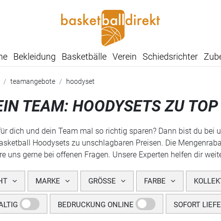
he
Bekleidung
Basketbälle
Verein
Schiedsrichter
Zub
teamangebote
hoodyset
EIN TEAM: HOODYSETS ZU TOP
ür dich und dein Team mal so richtig sparen? Dann bist du bei un
sketball Hoodysets zu unschlagbaren Preisen. Die Mengenrabatte 
re uns gerne bei offenen Fragen. Unsere Experten helfen dir weit
HT
MARKE
GRÖSSE
FARBE
KOLLEK
LTIG
BEDRUCKUNG ONLINE
SOFORT LIEF