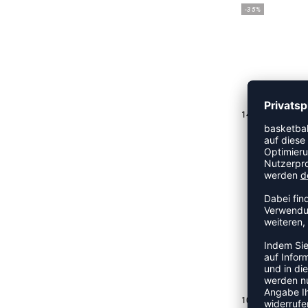
-35%
UVP 