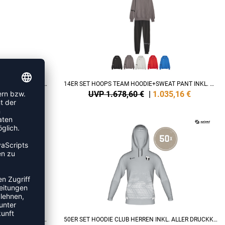
14ER SET TEAMGOAL CASUALS HOODY DAMEN INKL. DRUCK
14ER SET HOOPS TEAM HOODIE+SWEAT PANT INKL. DRUCK
,58
€
UVP 1.678,60 €
|
1.035,16
€
10ER SET HOODIE CLUB DAMEN INKL. ALLER DRUCKKOSTEN
50ER SET HOODIE CLUB HERREN INKL. ALLER DRUCKKOSTEN