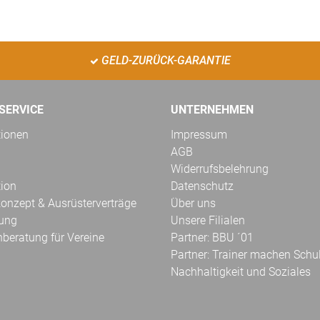
GELD-ZURÜCK-GARANTIE
SERVICE
UNTERNEHMEN
tionen
Impressum
AGB
Widerrufsbelehrung
tion
Datenschutz
onzept & Ausrüsterverträge
Über uns
kung
Unsere Filialen
hberatung für Vereine
Partner: BBU ´01
Partner: Trainer machen Schu
Nachhaltigkeit und Soziales