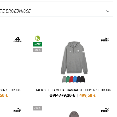
NEW
-36%
S INKL. DRUCK
14ER SET TEAMGOAL CASUALS HOODY INKL. DRUCK
,58
€
UVP 779,30 €
|
499,58
€
-38%