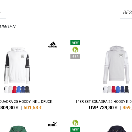
LUNGEN
NEW
-38%
SQUADRA 25 HOODY INKL. DRUCK
14ER SET SQUADRA 25 HOODY KID
809,30 €
|
501,58
€
UVP 739,30 €
|
459
NEW