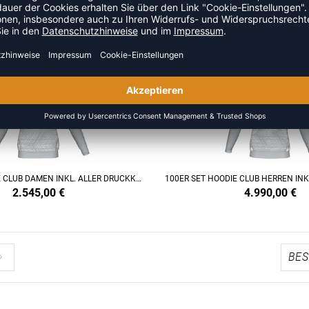
548,90
€
548,90
€
50ER SET HOODIE CLUB DAMEN INKL. ALLER DRUCKKOSTEN
2.545,00
€
4.990,00
€