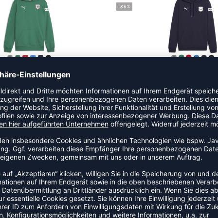
-36%
14ER SET TEAMGOAL CASUALS HOODY KIDS INKL. DRUCK
709,30 €
|
457,58
€
UVP 779,30 €
|
499
10ER SET HOODIE CLUB HERREN INKL. ALLER DRUCKKOSTEN