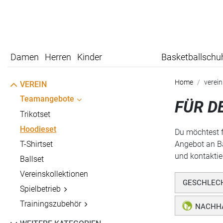
Damen
Herren
Kinder
Basketballschu
Home
verein
VEREIN
Teamangebote
FÜR D
Trikotset
Hoodieset
Du möchtest f
T-Shirtset
Angebot an Ba
und kontaktie
Ballset
Vereinskollektionen
GESCHLEC
Spielbetrieb
Trainingszubehör
NACHHA