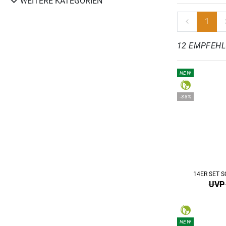
WEITERE KATEGORIEN
1
12 EMPFEH
NEW
-38%
14ER SET 
UVP 
NEW