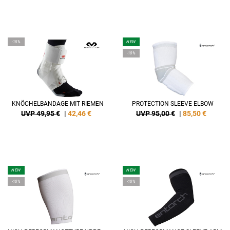
-15%
NEW
-10%
KNÖCHELBANDAGE MIT RIEMEN
PROTECTION SLEEVE ELBOW
UVP 49,95 €
|
42,46
€
UVP 95,00 €
|
85,50
€
NEW
NEW
-10%
-10%