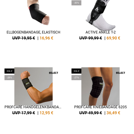
-30%
ELLBOGENBANDAGE, ELASTISCH
ACTIVE ANKLE T-2
UVP 19,95 €
|
16,96
€
UVP 99,99 €
|
69,90
€
SALE
SALE
-28%
-27%
PROFCARE HANDGELENKBANDAGE 6700
PROFCARE KNIEBANDAGE 6205
UVP 17,99 €
|
12,95
€
UVP 49,99 €
|
36,49
€