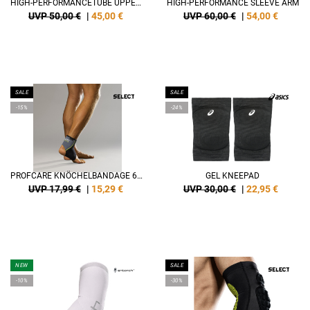
HIGH-PERFORMANCETUBE UPPER LEG
HIGH-PERFORMANCE SLEEVE ARM
UVP 50,00 €
|
45,00
€
UVP 60,00 €
|
54,00
€
SALE
SALE
-15%
-24%
PROFCARE KNÖCHELBANDAGE 6100
GEL KNEEPAD
UVP 17,99 €
|
15,29
€
UVP 30,00 €
|
22,95
€
NEW
SALE
-10%
-30%