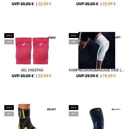
UVP 30,00 €
|
22,50
€
UVP 30,00 €
|
22,95
€
SALE
SALE
-24%
-35%
GEL KNEEPAD
KOMPRESSIONSBANDAGE KNIE LANG V23
UVP 30,00 €
|
22,95
€
UVP 29,99 €
|
19,49
€
SALE
SALE
-30%
-20%