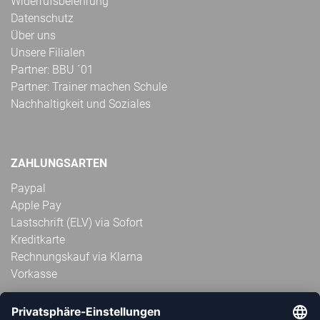
Widerrufsbelehrung
Datenschutz
Über uns
Unsere Filialen
Partner: BBU ´01
Partner: Trainer machen Schule
Nachhaltigkeit und Soziales
ZAHLUNGSARTEN
Paypal
Apple Pay
Lastschrift (ELV) via Sofort
Kreditkarte
Rechnungskauf via Klarna
Vorkasse