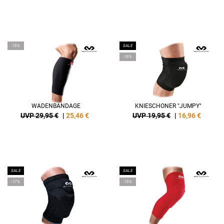
-15%
SALE
-15%
WADENBANDAGE
KNIESCHONER "JUMPY"
UVP 29,95 €
|
25,46
€
UVP 19,95 €
|
16,96
€
SALE
SALE
-17%
-15%