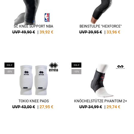
SC KNEE SUPPORT NBA
BEINSTULPE "HEXFORCE"
UVP 49,90 €
|
39,92
€
UVP 39,95 €
|
33,96
€
SALE
SALE
-35%
-15%
TOKIO KNEE PADS
KNÖCHELSTÜTZE PHANTOM 2+
UVP 43,00 €
|
27,95
€
UVP 34,99 €
|
29,74
€