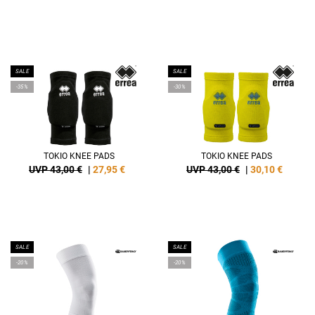
SALE
SALE
-35%
-30%
TOKIO KNEE PADS
TOKIO KNEE PADS
UVP 43,00 €
|
27,95
€
UVP 43,00 €
|
30,10
€
SALE
SALE
-20%
-20%