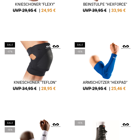
KNIESCHONER "FLEXY"
BEINSTULPE "HEXFORCE"
UVP 29,95 €
|
24,95
€
UVP 39,95 €
|
33,96
€
SALE
SALE
-17%
-15%
KNIESCHONER "TEFLON"
ARMSCHÜTZER "HEXPAD"
UVP 34,95 €
|
28,95
€
UVP 29,95 €
|
25,46
€
SALE
-15%
-15%