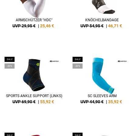
ARMSCHÜTZER "HDC"
KNÖCHELBANDAGE
UVP 29,95 €
|
25,46
€
UVP 54,95 €
|
46,71
€
SALE
SALE
-20%
-20%
SPORTS ANKLE SUPPORT (LINKS)
SC SLEEVES ARM
UVP 69,90 €
|
55,92
€
UVP 44,90 €
|
35,92
€
SALE
SALE