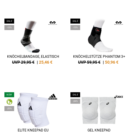
SALE
SALE
-15%
-15%
KNÖCHELBANDAGE, ELASTISCH
KNÖCHELSTÜTZE PHANTOM 3+
UVP 29,95 €
|
25,46
€
UVP 59,95 €
|
50,96
€
NEW
SALE
-24%
-25%
ELITE KNEEPAD EU
GEL KNEEPAD