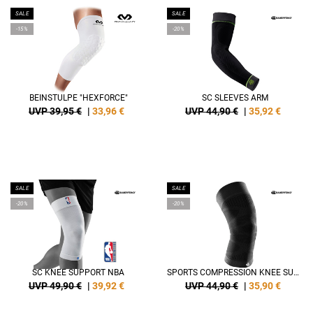
SALE
SALE
-15%
-20%
BEINSTULPE "HEXFORCE"
SC SLEEVES ARM
UVP 39,95 €
|
33,96
€
UVP 44,90 €
|
35,92
€
SALE
SALE
-20%
-20%
SC KNEE SUPPORT NBA
SPORTS COMPRESSION KNEE SUPPORT
UVP 49,90 €
|
39,92
€
UVP 44,90 €
|
35,90
€