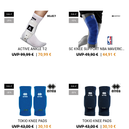
SALE
SALE
-29%
-10%
ACTIVE ANKLE T-2
SC KNEE SUPPORT NBA MAVERICKS
UVP 99,99 €
|
70,99
€
UVP 49,90 €
|
44,91
€
SALE
SALE
-30%
-30%
TOKIO KNEE PADS
TOKIO KNEE PADS
UVP 43,00 €
|
30,10
€
UVP 43,00 €
|
30,10
€