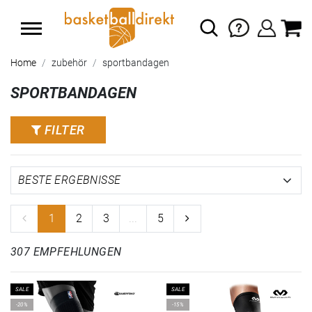
Home
zubehör
sportbandagen
SPORTBANDAGEN
FILTER
1
2
3
...
5
307 EMPFEHLUNGEN
SALE
SALE
-20%
-15%