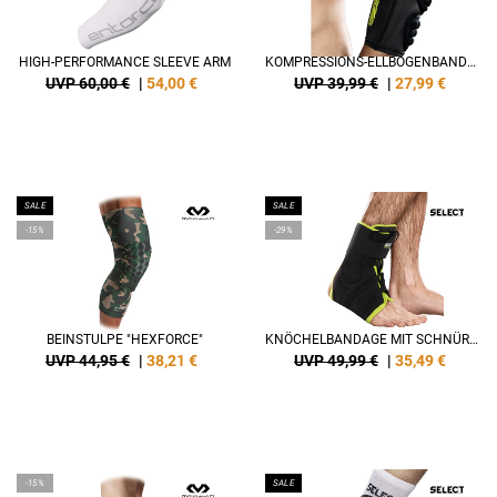
HIGH-PERFORMANCE SLEEVE ARM
KOMPRESSIONS-ELLBOGENBANDAGE
UVP 60,00 €
|
54,00
€
UVP 39,99 €
|
27,99
€
SALE
SALE
-15%
-29%
BEINSTULPE "HEXFORCE"
KNÖCHELBANDAGE MIT SCHNÜRUNG
UVP 44,95 €
|
38,21
€
UVP 49,99 €
|
35,49
€
-15%
SALE