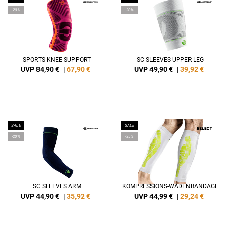
-20%
-20%
SPORTS KNEE SUPPORT
SC SLEEVES UPPER LEG
UVP 84,90 €
|
67,90
€
UVP 49,90 €
|
39,92
€
SALE
SALE
-20%
-35%
SC SLEEVES ARM
KOMPRESSIONS-WADENBANDAGE
UVP 44,90 €
|
35,92
€
UVP 44,99 €
|
29,24
€