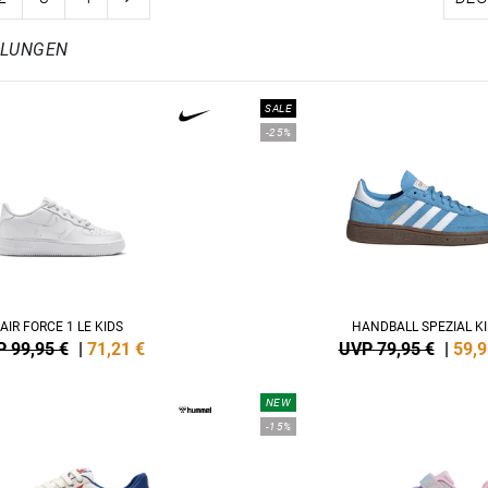
HLUNGEN
SALE
-25%
AIR FORCE 1 LE KIDS
HANDBALL SPEZIAL K
 99,95 €
|
71,21
€
UVP 79,95 €
|
59,9
NEW
-15%