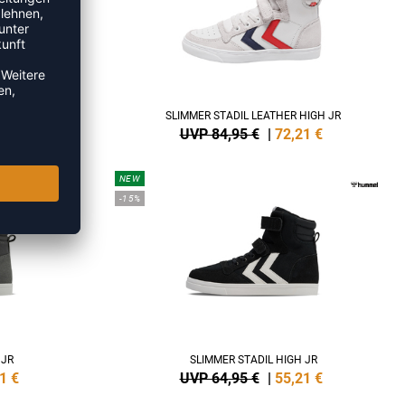
HIGH JR
SLIMMER STADIL LEATHER HIGH JR
1
€
UVP 84,95 €
|
72,21
€
NEW
-15%
 JR
SLIMMER STADIL HIGH JR
1
€
UVP 64,95 €
|
55,21
€