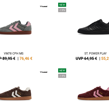
NEW
-15%
VM78 CPH MS
ST. POWER PLAY
 89,95 €
|
76,46
€
UVP 64,95 €
|
55,2
NEW
-15%