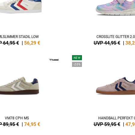
LSLIMMER STADIL LOW
CROSSLITE GLITTER 2.0
 64,95 €
|
56,29
€
UVP 44,95 €
|
38,2
NEW
-20%
VM78 CPH MS
HANDBALL PERFEKT 
 89,95 €
|
74,95
€
UVP 59,95 €
|
47,9