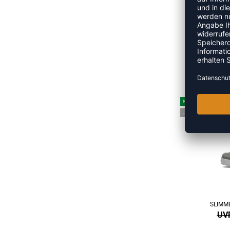
UVP
NEW
-15%
SLIMM
UVP