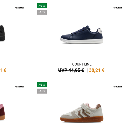
NEW
-15%
COURT LINE
1
€
UVP 44,95 €
|
38,21
€
NEW
-15%