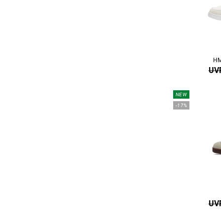
HM
UVP
NEW
-17%
UVP