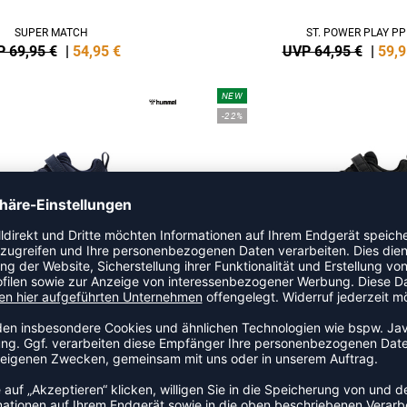
SUPER MATCH
ST. POWER PLAY PP
 69,95 €
|
54,95
€
UVP 64,95 €
|
59,9
NEW
-22%
CTUS TR BREATHER JR
ACTUS TR BREATHER 
 44,95 €
|
34,95
€
UVP 44,95 €
|
34,9
NEW
-15%