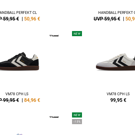
ANDBALL PERFEKT CL
HANDBALL PERFEKT 
 59,95 €
|
50,96
€
UVP 59,95 €
|
50,9
NEW
VM78 CPH LS
VM78 CPH LS
 99,95 €
|
84,96
€
99,95
€
NEW
-15%