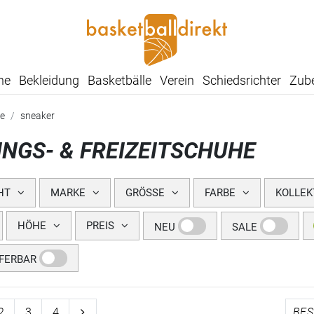
he
Bekleidung
Basketbälle
Verein
Schiedsrichter
Zub
e
sneaker
INGS- & FREIZEITSCHUHE
HT
MARKE
GRÖSSE
FARBE
KOLLEK
HÖHE
PREIS
NEU
SALE
EFERBAR
2
3
4