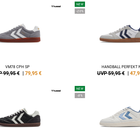
NEW
-20%
VM78 CPH SP
HANDBALL PERFEKT 
 99,95 €
|
79,95
€
UVP 59,95 €
|
47,9
NEW
-8%