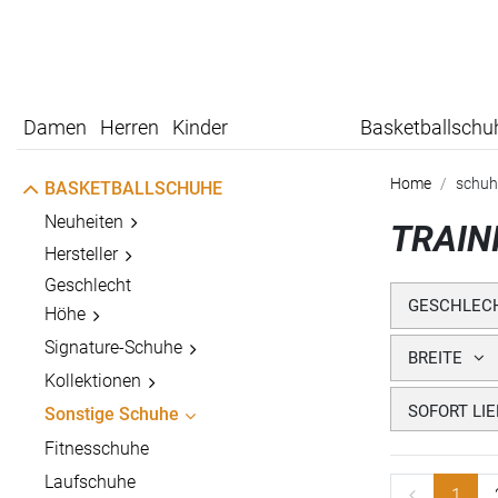
Damen
Herren
Kinder
Basketballschu
Home
schuh
BASKETBALLSCHUHE
Neuheiten
TRAIN
Hersteller
Geschlecht
GESCHLEC
Höhe
Signature-Schuhe
BREITE
Kollektionen
SOFORT LI
Sonstige Schuhe
Fitnesschuhe
Laufschuhe
1