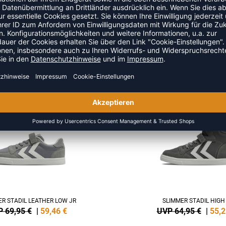
EFFORT ONE VC JR
SLIMMER STADIL LEATHER 
 44,95 €
|
38,21
€
UVP 84,95 €
|
72,2
NEW
-15%
ER STADIL LEATHER LOW JR
SLIMMER STADIL HIGH
 69,95 €
|
59,46
€
UVP 64,95 €
|
55,2