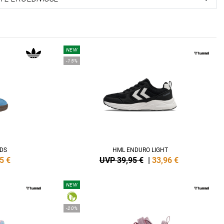
NEW
-15%
IDS
HML ENDURO LIGHT
5
€
UVP 39,95 €
|
33,96
€
NEW
-20%