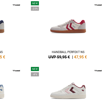
NEW
-20%
NS
HANDBALL PERFEKT NS
5
€
UVP 59,95 €
|
47,95
€
NEW
-8%