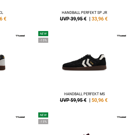
CL
HANDBALL PERFEKT SP JR
6
€
UVP 39,95 €
|
33,96
€
NEW
-15%
HANDBALL PERFEKT MS
UVP 59,95 €
|
50,96
€
NEW
-15%