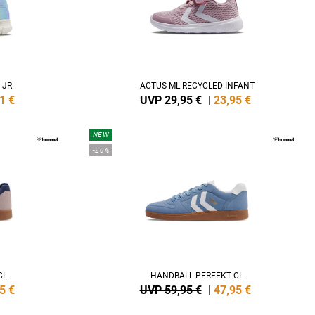
 JR
ACTUS ML RECYCLED INFANT
1
€
UVP 29,95 €
|
23,95
€
NEW
-20%
CL
HANDBALL PERFEKT CL
5
€
UVP 59,95 €
|
47,95
€