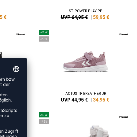
ST. POWER PLAY PP
5
€
UVP 64,95 €
|
59,95
€
NEW
-22%
JR
ACTUS TR BREATHER JR
5
€
UVP 44,95 €
|
34,95
€
NEW
-15%