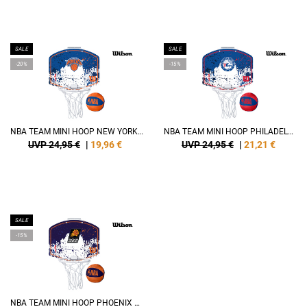
SALE
SALE
-20%
-15%
NBA TEAM MINI HOOP NEW YORK KNICKS
NBA TEAM MINI HOOP PHILADELPHIA 76ERS
UVP 24,95 €
|
19,96
€
UVP 24,95 €
|
21,21
€
SALE
-15%
NBA TEAM MINI HOOP PHOENIX SUNS