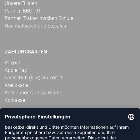
Unsere Filialen
Partner: BBU ´01
Partner: Trainer machen Schule
Nachhaltigkeit und Soziales
ZAHLUNGSARTEN
Paypal
Apple Pay
Lastschrift (ELV) via Sofort
Kreditkarte
Rechnungskauf via Klarna
Vorkasse
ABONNIERE JETZT DEN KOSTENLOSEN
HANDBALLDIREKT-NEWSLETTER UND VERPASSE KEINE
NEUIGKEIT ODER AKTION MEHR.