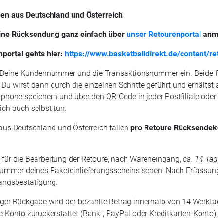
n aus Deutschland und Österreich
ine Rücksendung ganz einfach über
unser Retourenportal
anm
portal gehts hier:
https://www.basketballdirekt.de/content/re
 Deine Kundennummer und die Transaktionsnummer ein. Beide fi
. Du wirst dann durch die einzelnen Schritte geführt und erhäl
hone speichern und über den QR-Code in jeder Postfiliale oder
ich auch selbst tun.
aus Deutschland und Österreich fallen
pro Retoure Rücksendek
 für die Bearbeitung der Retoure, nach Wareneingang,
ca. 14 Tag
ummer deines Paketeinlieferungsscheins sehen. Nach Erfassung d
angsbestätigung.
ger Rückgabe wird der bezahlte Betrag innerhalb von 14 Werkta
 Konto zurückerstattet (Bank-, PayPal oder Kreditkarten-Konto)