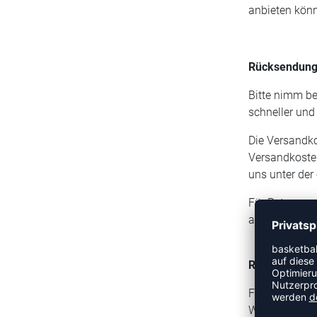
anbieten kön
Rücksendung
Bitte nimm b
schneller und
Die Versandko
Versandkosten
uns unter de
Für Retouren 
abziehen.
Rücksendung
Für unsere Ku
Wir ziehen di