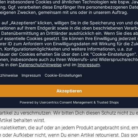
as Rücksendelabel verloren haben oder keines im Paket gelegen se
es Label zur Verfügung.
en zum Rechnungskauf über den Zahlungsdienstleister PayPa
sbetrag kann innerhalb des
4-wöchigen Zahlungsziels
nicht imm
 Bearbeitung dieser, nicht innerhalb 4 Wochen erfolgen, so mu
tten dann den Retourenbetrag, oder du setzt dich mit PayPal in 
uf
PayPal
Support | Tel: 0800 723 47 30 |
rechnung@paypal.de
nformationen*
ienischen Gründen wird in Bademode sowie Unterwäsche ein Tra
artikel zu verschmutzen. Wir bitten Dich diesen Schutz nicht zu e
rtikel behalten wirst.
inaletiketten, die auf oder an jedem Produkt angebracht sind, e
n oder Aufkleber nicht, wenn Du einen Artikel retounierst. Das so