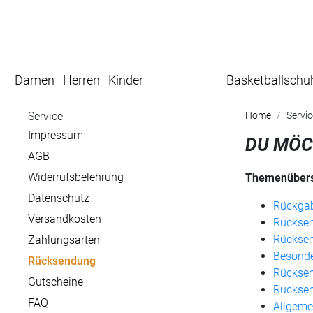
Damen
Herren
Kinder
Basketballschu
Service
Home
Servi
Impressum
DU MÖC
AGB
Widerrufsbelehrung
Themenübers
Datenschutz
Rückgab
Versandkosten
Rückse
Rücksen
Zahlungsarten
Besonde
Rücksendung
Rückse
Gutscheine
Rücksen
FAQ
Allgeme