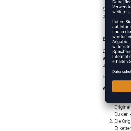
Solltet Ihr d
gerne ein neu
Besonderheit
Der Rechnung
abschließende
und wir ersta
Rechnungska
Allgemeine I
Aus hyg
Original
Du den A
Die Orig
Etikette