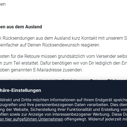
nen
en aus dem Ausland
ei Rücksendungen aus dem Ausland kurz Kontakt mit unserem Su
 einfacher auf Deinen Rücksendewunsch reagieren.
sten für die Retoure müssen grundsätzlich vom Versender selbst
 zum Teil erstattet. Dafür benötigen wir von Dir lediglich den 
r oben genannten E-Mailadresse zusenden.
aus dem Ausland (gilt nicht für CH) fallen
pro Retoure Rücksen
en aus der Schweiz
nden aus der Schweiz legen wir ein Retourenlabel bei, das für 
e
Kosten für die Rücksendung i.H.v. 7,90 Euro
vom Erstattungsb