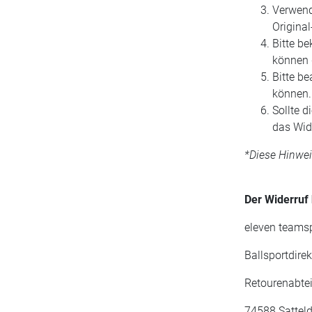
Verwend
Origina
Bitte b
können 
Bitte b
können
Sollte d
das Wide
*Diese Hinwe
Der Widerruf 
eleven team
Ballsportdire
Retourenabte
74588 Satteld