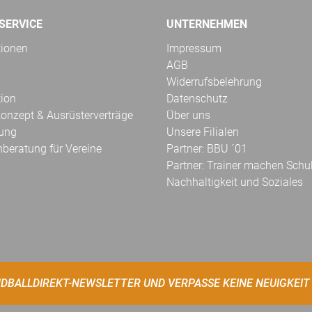
SERVICE
UNTERNEHMEN
tionen
Impressum
AGB
Widerrufsbelehrung
tion
Datenschutz
onzept & Ausrüsterverträge
Über uns
kung
Unsere Filialen
hberatung für Vereine
Partner: BBU ´01
Partner: Trainer machen Schu
Nachhaltigkeit und Soziales
DBALLDIREKT-NEWSLETTER UND VERPASSE KEINE NEUIGKEIT