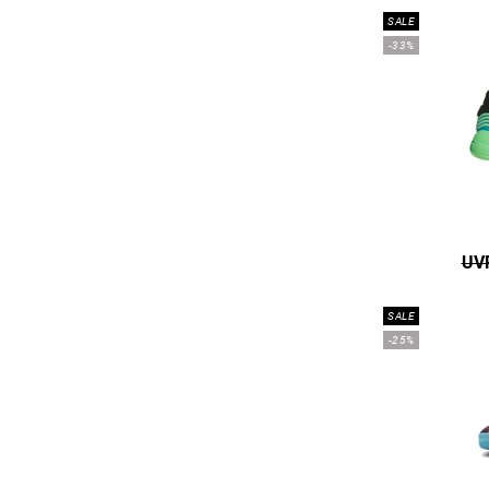
SALE
-33%
UVP
SALE
-25%