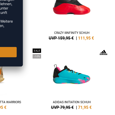
UH KIDS
CRAZY IIINFINITY SCHUH
6
€
UVP 159,95 €
|
111,95
€
SALE
-10%
TTA WARRIORS
ADIDAS INITIATION SCHUH
95
€
UVP 79,95 €
|
71,95
€