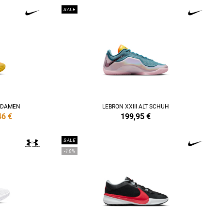
SALE
H DAMEN
LEBRON XXIII ALT SCHUH
46
€
199,95
€
SALE
-10%