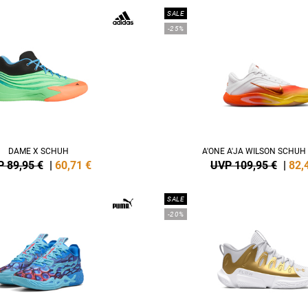
SALE
-25%
DAME X SCHUH
A'ONE A'JA WILSON SCHU
 89,95 €
|
60,71
€
UVP 109,95 €
|
82,
SALE
-20%