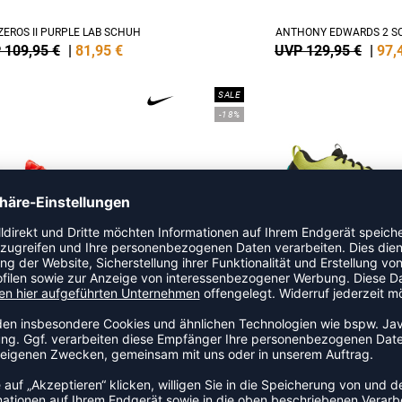
ZEROS II PURPLE LAB SCHUH
ANTHONY EDWARDS 2 S
 109,95 €
|
81,95
€
UVP 129,95 €
|
97,
SALE
-18%
A'JA WILSON SCHUH DAMEN
ANTHONY EDWARDS 1 LOW
 109,95 €
|
82,46
€
UVP 109,95 €
|
89,
SALE
-25%