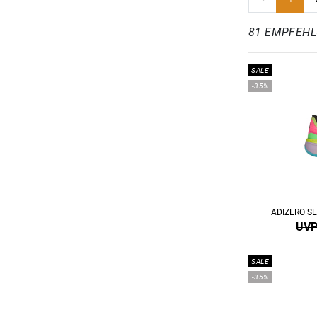
81 EMPFEH
SALE
-35%
ADIZERO S
UVP
SALE
-35%