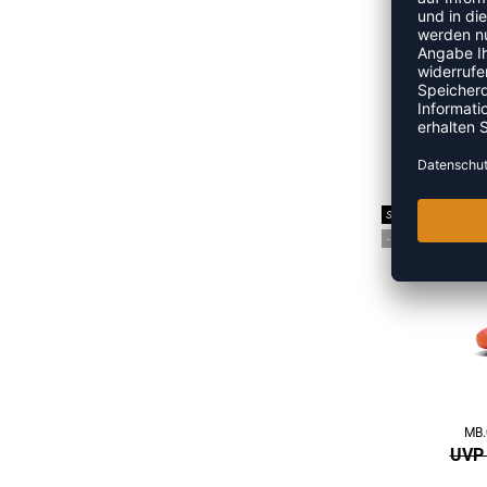
UVP 
SALE
-11%
MB.
UVP 