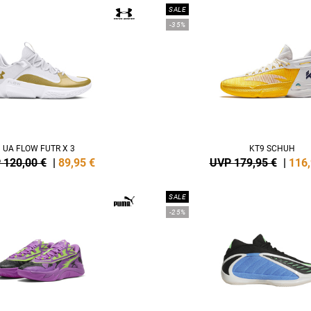
SALE
-35%
UA FLOW FUTR X 3
KT9 SCHUH
 120,00 €
|
89,95
€
UVP 179,95 €
|
116
SALE
-25%