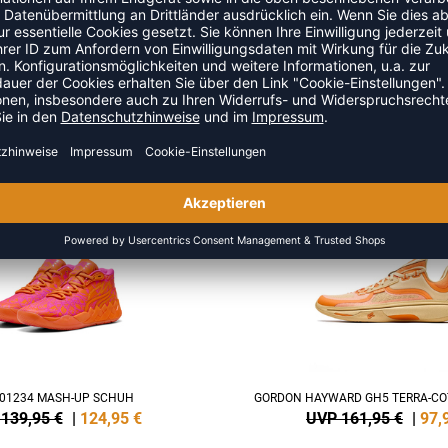
KT9 DUB NATION
ANTHONY EDWARDS 2 SCH
179,95 €
|
125,95
€
UVP 99,95 €
|
74,9
SALE
-40%
01234 MASH-UP SCHUH
GORDON HAYWARD GH5 TERRA-CO
139,95 €
|
124,95
€
UVP 161,95 €
|
97,