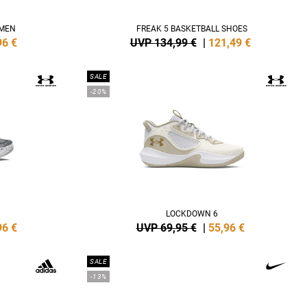
AMEN
FREAK 5 BASKETBALL SHOES
96
€
UVP 134,99 €
|
121,49
€
SALE
-20%
LOCKDOWN 6
96
€
UVP 69,95 €
|
55,96
€
SALE
-13%