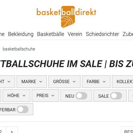
he
Bekleidung
Basketbälle
Verein
Schiedsrichter
Zub
basketballschuhe
TBALLSCHUHE IM SALE | BIS 
HT
MARKE
GRÖSSE
FARBE
KOLLEK
HÖHE
PREIS
NEU
SALE
EFERBAR
2