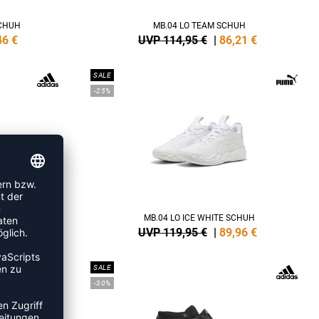
CHUH
MB.04 LO TEAM SCHUH
46
€
UVP 114,95 €
|
86,21
€
SALE
-25%
 SCHUH
MB.04 LO ICE WHITE SCHUH
95
€
UVP 119,95 €
|
89,96
€
SALE
-30%