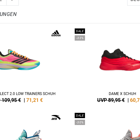
LUNGEN
SALE
-33%
ELECT 2.0 LOW TRAINERS SCHUH
DAME X SCHUH
 109,95 €
|
71,21
€
UVP 89,95 €
|
60,7
SALE
-30%