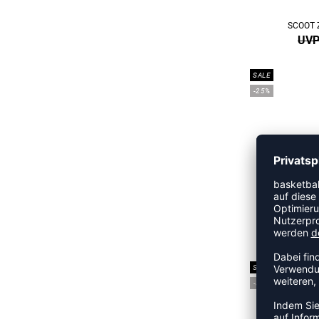
SCOOT 
UVP
SALE
-25%
A'ONE 
UVP
SALE
-30%