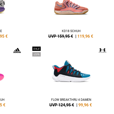
ZE
KD18 SCHUH
,95
€
UVP 159,95 €
|
119,96
€
SALE
-20%
HUH
FLOW BREAKTHRU 4 DAMEN
5
€
UVP 124,95 €
|
99,96
€