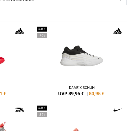
SALE
-10%
DAME X SCHUH
1
€
UVP 89,95 €
|
80,95
€
SALE
-25%