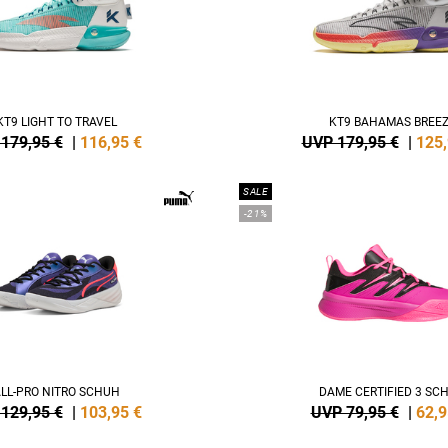
KT9 LIGHT TO TRAVEL
KT9 BAHAMAS BREE
179,95 €
|
116,95
€
UVP 179,95 €
|
125
SALE
-21%
LL-PRO NITRO SCHUH
DAME CERTIFIED 3 SC
129,95 €
|
103,95
€
UVP 79,95 €
|
62,9