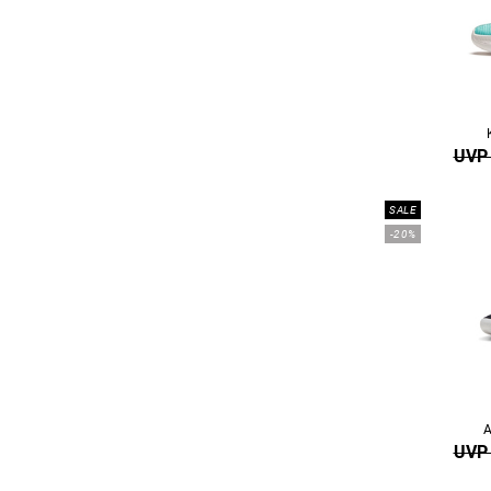
UVP 
SALE
-20%
A
UVP 