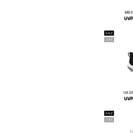
MB.0
UVP
SALE
-30%
UA D
UVP
SALE
-15%