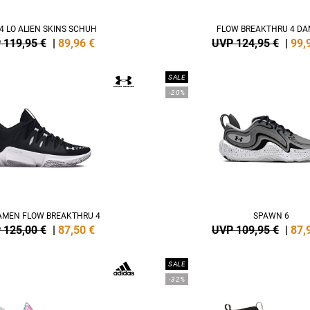
4 LO ALIEN SKINS SCHUH
FLOW BREAKTHRU 4 D
 119,95 €
|
89,96
€
UVP 124,95 €
|
99,
SALE
-20%
AMEN FLOW BREAKTHRU 4
SPAWN 6
 125,00 €
|
87,50
€
UVP 109,95 €
|
87,
SALE
-32%