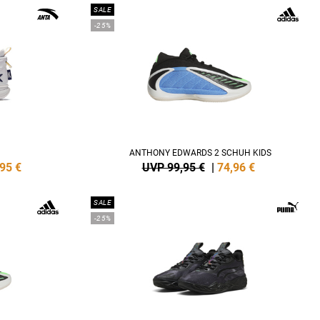
SALE
-25%
ANTHONY EDWARDS 2 SCHUH KIDS
,95
€
UVP 99,95 €
|
74,96
€
SALE
-25%