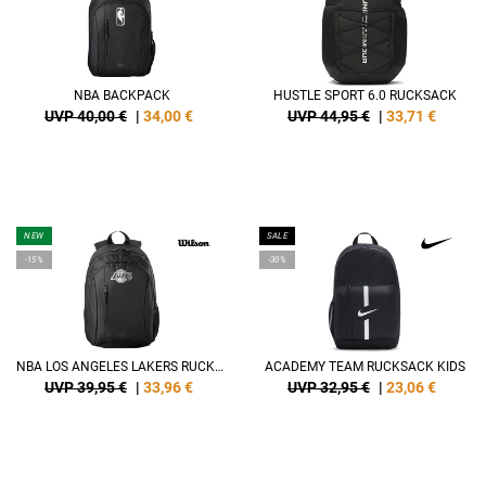
NBA BACKPACK
HUSTLE SPORT 6.0 RUCKSACK
UVP 40,00 €
|
34,00
€
UVP 44,95 €
|
33,71
€
NEW
SALE
-15%
-30%
NBA LOS ANGELES LAKERS RUCKSACK
ACADEMY TEAM RUCKSACK KIDS
UVP 39,95 €
|
33,96
€
UVP 32,95 €
|
23,06
€