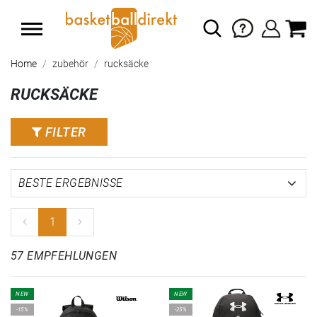
Home
zubehör
rucksäcke
RUCKSÄCKE
FILTER
1
57 EMPFEHLUNGEN
NEW
NEW
-15%
-25%