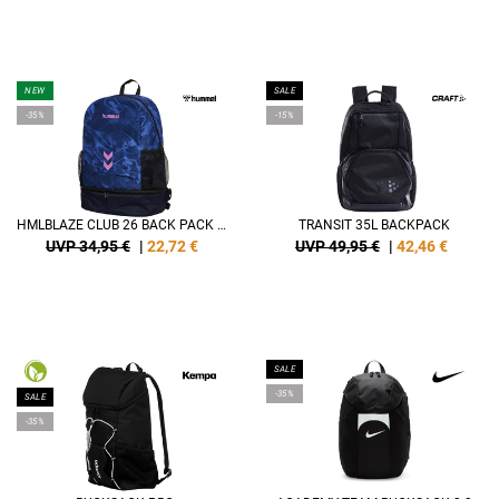
NEW
SALE
-35%
-15%
HMLBLAZE CLUB 26 BACK PACK W. SC
TRANSIT 35L BACKPACK
UVP 34,95 €
|
22,72
€
UVP 49,95 €
|
42,46
€
SALE
-35%
SALE
-35%