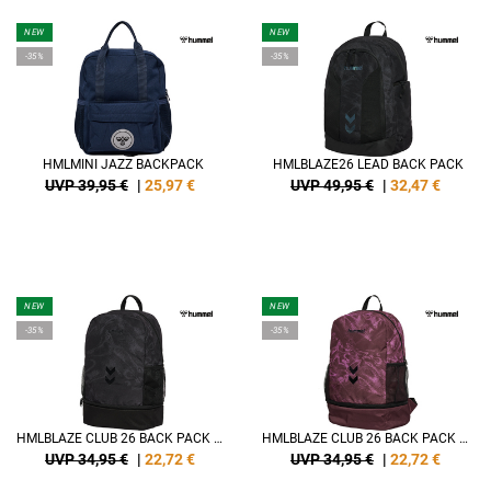
NEW
NEW
-35%
-35%
HMLMINI JAZZ BACKPACK
HMLBLAZE26 LEAD BACK PACK
UVP 39,95 €
|
25,97
€
UVP 49,95 €
|
32,47
€
NEW
NEW
-35%
-35%
HMLBLAZE CLUB 26 BACK PACK W. SC
HMLBLAZE CLUB 26 BACK PACK W. SC
UVP 34,95 €
|
22,72
€
UVP 34,95 €
|
22,72
€