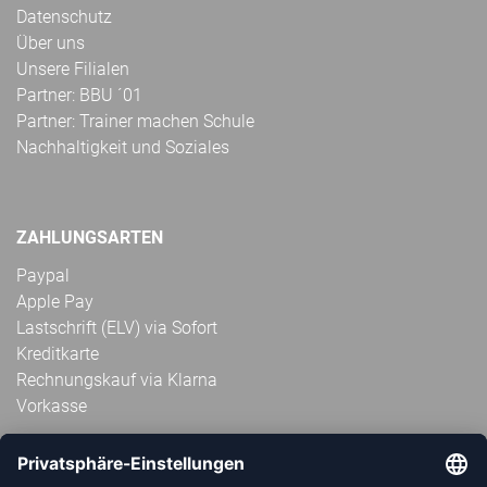
Datenschutz
Über uns
Unsere Filialen
Partner: BBU ´01
Partner: Trainer machen Schule
Nachhaltigkeit und Soziales
ZAHLUNGSARTEN
Paypal
Apple Pay
Lastschrift (ELV) via Sofort
Kreditkarte
Rechnungskauf via Klarna
Vorkasse
ABONNIERE JETZT DEN KOSTENLOSEN