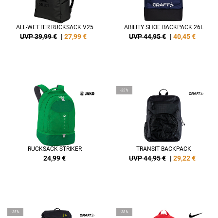
ALL-WETTER RUCKSACK V25
ABILITY SHOE BACKPACK 26L
UVP 39,99 €
|
27,99
€
UVP 44,95 €
|
40,45
€
-35%
RUCKSACK STRIKER
TRANSIT BACKPACK
24,99
€
UVP 44,95 €
|
29,22
€
-35%
-38%