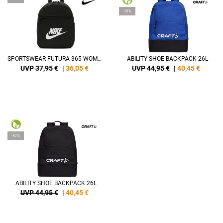
-10%
SPORTSWEAR FUTURA 365 WOMEN'S MINI BACKPACK (6L)
ABILITY SHOE BACKPACK 26L
UVP 37,95 €
|
36,05
€
UVP 44,95 €
|
40,45
€
-10%
ABILITY SHOE BACKPACK 26L
UVP 44,95 €
|
40,45
€