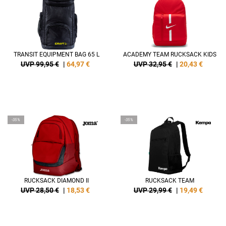
TRANSIT EQUIPMENT BAG 65 L
ACADEMY TEAM RUCKSACK KIDS
UVP 99,95 €
|
64,97
€
UVP 32,95 €
|
20,43
€
-35%
-35%
RUCKSACK DIAMOND II
RUCKSACK TEAM
UVP 28,50 €
|
18,53
€
UVP 29,99 €
|
19,49
€