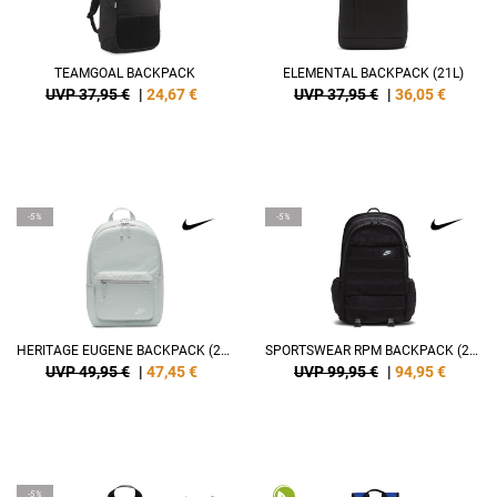
TEAMGOAL BACKPACK
ELEMENTAL BACKPACK (21L)
UVP 37,95 €
|
24,67
€
UVP 37,95 €
|
36,05
€
-5%
-5%
HERITAGE EUGENE BACKPACK (23L)
SPORTSWEAR RPM BACKPACK (26L)
UVP 49,95 €
|
47,45
€
UVP 99,95 €
|
94,95
€
-5%