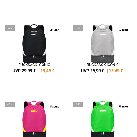
-35%
-45%
RUCKSACK ICONIC
RUCKSACK ICONIC
UVP 29,99 €
|
19,49
€
UVP 29,99 €
|
16,49
€
-45%
-35%