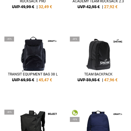
RUCKSACK PRO
ACADEMY TEAM RUCKSACK 2.3
UVP 49,99 €
|
32,49
€
UVP 42,95 €
|
27,92
€
-35%
-20%
TRANSIT EQUIPMENT BAG 38 L
TEAM BACKPACK
UVP 69,95 €
|
45,47
€
UVP 59,95 €
|
47,96
€
-30%
-10%