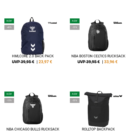
NEW
NEW
-40%
-15%
HMLCORE 2.0 BACK PACK
NBA BOSTON CELTICS RUCKSACK
UVP 39,95 €
|
23,97
€
UVP 39,95 €
|
33,96
€
NEW
NEW
-15%
-35%
NBA CHICAGO BULLS RUCKSACK
ROLLTOP BACKPACK