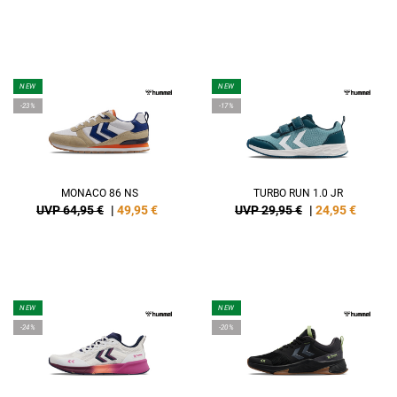
NEW
NEW
-23%
-17%
MONACO 86 NS
TURBO RUN 1.0 JR
UVP 64,95 €
|
49,95
€
UVP 29,95 €
|
24,95
€
NEW
NEW
-24%
-20%