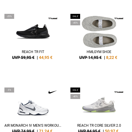
-25%
SALE
-45%
REACH TR FIT
HMLGYM SHOE
UVP 59,95 €
|
44,95
€
UVP 14,95 €
|
8,22
€
-5%
SALE
-40%
AIR MONARCH IV MEN'S WORKOUT SHOES
REACH TR CORE SILVER 2.0
UVP 74,99 €
|
71,24
€
UVP 84,95 €
|
50,97
€