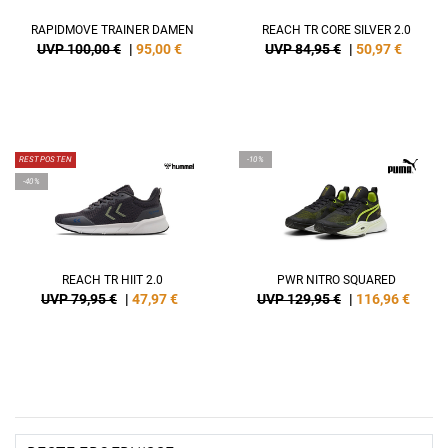
RAPIDMOVE TRAINER DAMEN
REACH TR CORE SILVER 2.0
UVP 100,00 €
|
95,00
€
UVP 84,95 €
|
50,97
€
RESTPOSTEN
-10%
-40%
REACH TR HIIT 2.0
PWR NITRO SQUARED
UVP 79,95 €
|
47,97
€
UVP 129,95 €
|
116,96
€