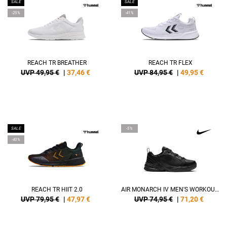
SALE
SALE
-25%
-41%
REACH TR BREATHER
REACH TR FLEX
UVP 49,95 €
|
37,46
€
UVP 84,95 €
|
49,95
€
SALE
-5%
-40%
REACH TR HIIT 2.0
AIR MONARCH IV MEN'S WORKOUT SHOES
UVP 79,95 €
|
47,97
€
UVP 74,95 €
|
71,20
€