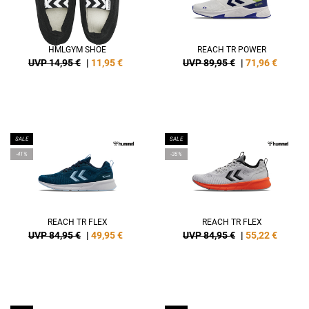
HMLGYM SHOE
REACH TR POWER
UVP 14,95 €
|
11,95
€
UVP 89,95 €
|
71,96
€
SALE
SALE
-41%
-35%
REACH TR FLEX
REACH TR FLEX
UVP 84,95 €
|
49,95
€
UVP 84,95 €
|
55,22
€