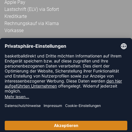
Apple Pay
Lastschrift (ELV) via Sofort
Kreditkarte
Rechnungskauf via Klarna
Vorkasse
ABONNIERE JETZT DEN KOSTENLOSEN
HANDBALLDIREKT-NEWSLETTER UND VERPASSE KEINE
NEUIGKEIT ODER AKTION MEHR.
JETZT ANMELDEN
FOLLOW US