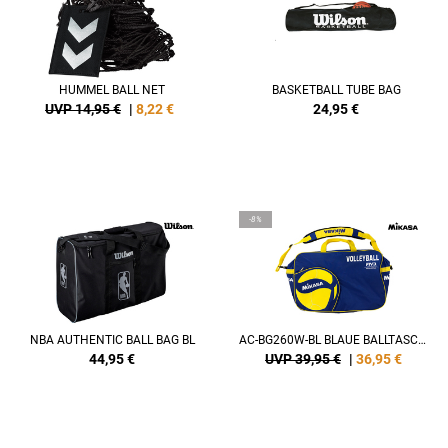
HUMMEL BALL NET
BASKETBALL TUBE BAG
UVP 14,95 €
|
8,22
€
24,95
€
-8%
NBA AUTHENTIC BALL BAG BL
AC-BG260W-BL BLAUE BALLTASCHE FÜR 6 BÄLLE
44,95
€
UVP 39,95 €
|
36,95
€