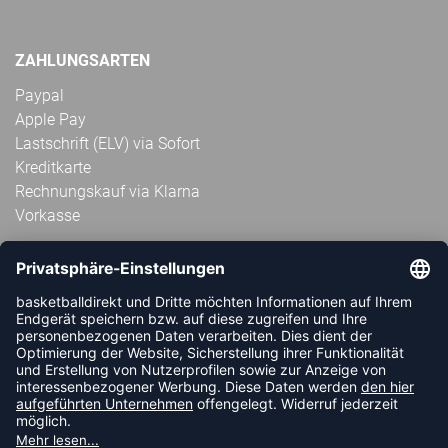
ZAHLUNGSARTEN
Paypal
Apple Pay
Lastschrift (ELV) via Sofort
Kreditkarte
Rechnungskauf via Klarna
Vorkasse
ABONNIERE JETZT DEN KOSTENLOSEN
HANDBALLDIREKT-NEWSLETTER UND VERPASSE KEINE
NEUIGKEIT ODER AKTION MEHR.
JETZT ANMELDEN
FOLLOW US