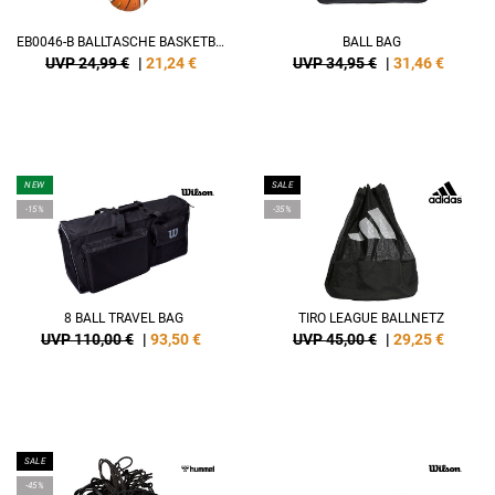
EB0046-B BALLTASCHE BASKETBALL
BALL BAG
UVP 24,99 €
|
21,24
€
UVP 34,95 €
|
31,46
€
NEW
SALE
-15%
-35%
8 BALL TRAVEL BAG
TIRO LEAGUE BALLNETZ
UVP 110,00 €
|
93,50
€
UVP 45,00 €
|
29,25
€
SALE
-45%