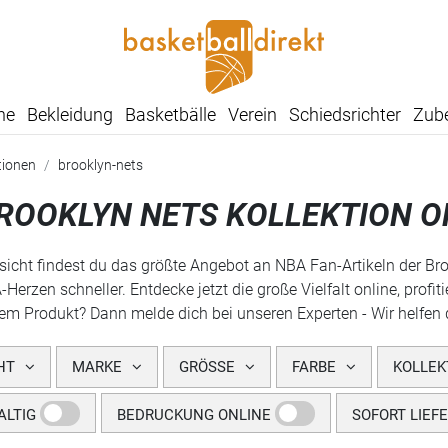
he
Bekleidung
Basketbälle
Verein
Schiedsrichter
Zub
tionen
brooklyn-nets
ROOKLYN NETS KOLLEKTION O
rsicht findest du das größte Angebot an NBA Fan-Artikeln der Broo
Herzen schneller. Entdecke jetzt die große Vielfalt online, profi
em Produkt? Dann melde dich bei unseren Experten - Wir helfen d
HT
MARKE
GRÖSSE
FARBE
KOLLEK
LTIG
BEDRUCKUNG ONLINE
SOFORT LIEF