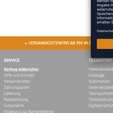
1
VERSANDKOSTENFREI AB 99€ IN DE
SERVICE
TEAMSPORT
Vertrag widerrufen
Vereinskollek
Hilfe und Kontakt
Kataloge
Versandkosten
Sublimation
Zahlungsarten
Vereinskollek
Lieferung
Teampartnerk
Rücksendung
Textilbedruc
Gutscheine
Digitale Schu
Erklärung zur Barrierefreiheit