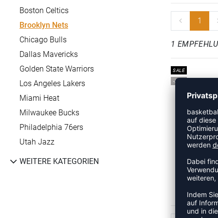
Boston Celtics
1
Brooklyn Nets
Chicago Bulls
1 EMPFEHL
Dallas Mavericks
Golden State Warriors
SALE
-20%
Los Angeles Lakers
Miami Heat
Milwaukee Bucks
Philadelphia 76ers
Utah Jazz
WEITERE KATEGORIEN
NBA TEAM A
UVP