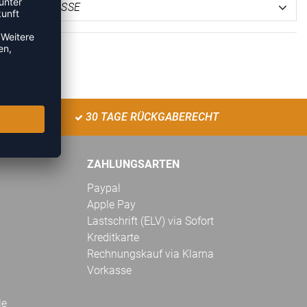
30 TAGE RÜCKGABERECHT
ZAHLUNGSARTEN
Paypal
Apple Pay
Lastschrift (ELV) via Sofort
Kreditkarte
Rechnungskauf via Klarna
Vorkasse
le