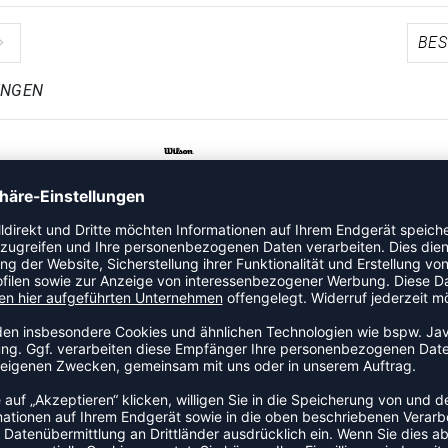
UNGEN
LLIANCE BASKETBALL BRO NETS
 39,95 €
|
31,96
€