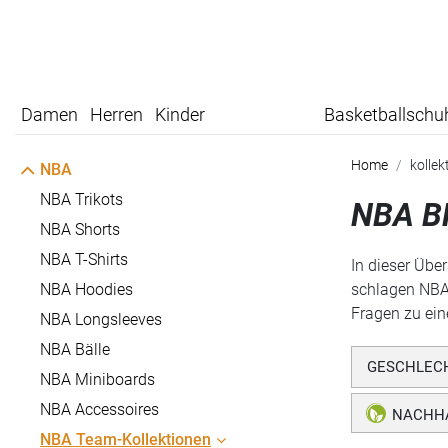
Damen
Herren
Kinder
Basketballschu
Home
kollek
NBA
NBA Trikots
NBA B
NBA Shorts
NBA T-Shirts
In dieser Übe
NBA Hoodies
schlagen NBA-
Fragen zu ein
NBA Longsleeves
NBA Bälle
GESCHLEC
NBA Miniboards
NBA Accessoires
NACHHA
NBA Team-Kollektionen