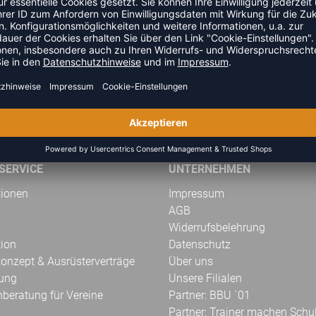
GELD-ZURÜCK-GARANTIE
SERVICE
UNTERNEHMEN
tionen
Impressum
AGB
Widerrufsbelehrung
tion
Datenschutz
onzept & Ausrüsterverträge
Über uns
kung
Unsere Filialen
hberatung für Vereine
Partner: BBU ´01
Partner: Trainer machen Schu