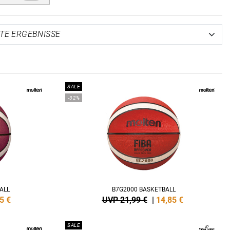
SALE
-32%
ALL
B7G2000 BASKETBALL
5
€
UVP 21,99 €
|
14,85
€
SALE