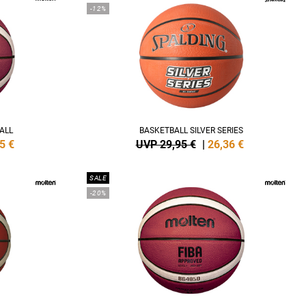
-12%
ALL
BASKETBALL SILVER SERIES
5
€
UVP 29,95 €
|
26,36
€
SALE
-20%