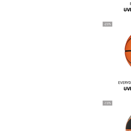
UVP
-20%
EVERYD
UVP
-10%