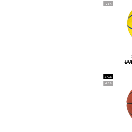
-28%
UVP
SALE
-20%