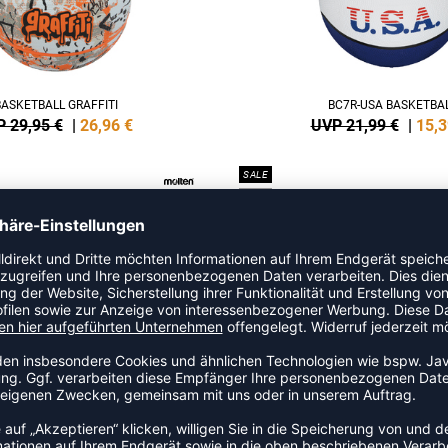
BASKETBALL GRAFFITI
BC7R-USA BASKETBA
 29,95 €
|
26,96
€
UVP 21,99 €
|
15,3
SALE
-32%
C5R-USA BASKETBALL
B6R BASKETBALL
 19,99 €
|
13,85
€
UVP 21,99 €
|
14,8
SALE