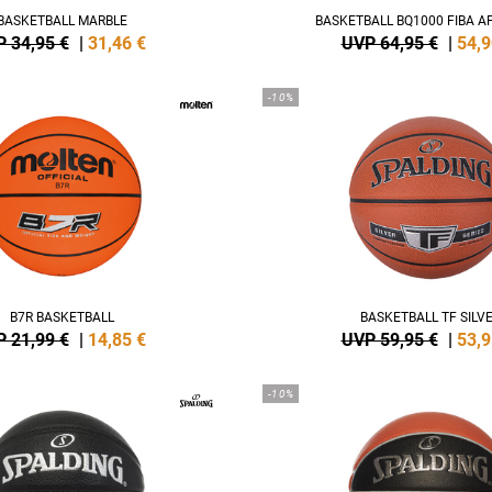
BASKETBALL MARBLE
BASKETBALL BQ1000 FIBA 
 34,95 €
|
31,46
€
UVP 64,95 €
|
54,9
-10%
B7R BASKETBALL
BASKETBALL TF SILV
 21,99 €
|
14,85
€
UVP 59,95 €
|
53,9
-10%