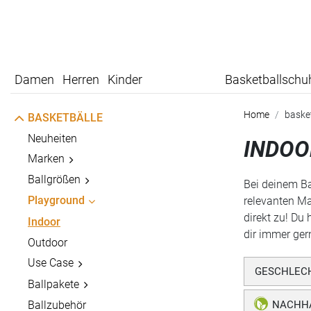
Damen
Herren
Kinder
Basketballschu
Home
baske
BASKETBÄLLE
Neuheiten
INDOO
Marken
Ballgrößen
Bei deinem Ba
Playground
relevanten Ma
direkt zu! Du
Indoor
dir immer gern
Outdoor
Use Case
GESCHLEC
Ballpakete
Ballzubehör
NACHHA