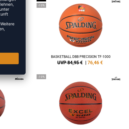
-10%
LL
BASKETBALL DBB PRECISION TF-1000
9
€
UVP 84,95 €
|
76,46
€
-10%