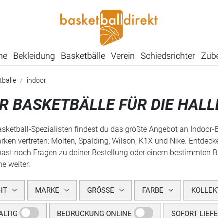
he
Bekleidung
Basketbälle
Verein
Schiedsrichter
Zub
tbälle
indoor
R BASKETBÄLLE FÜR DIE HALL
sketball-Spezialisten findest du das größte Angebot an Indoor-Ba
rken vertreten: Molten, Spalding, Wilson, K1X und Nike. Entdecke
 hast noch Fragen zu deiner Bestellung oder einem bestimmten B
e weiter.
HT
MARKE
GRÖSSE
FARBE
KOLLEK
LTIG
BEDRUCKUNG ONLINE
SOFORT LIEF