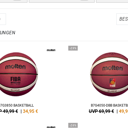
LUNGEN
-29%
B7G3850 BASKETBALL
B7G4050-DBB BASKETB
 49,99 €
|
34,95
€
UVP 69,99 €
|
49,9
-26%