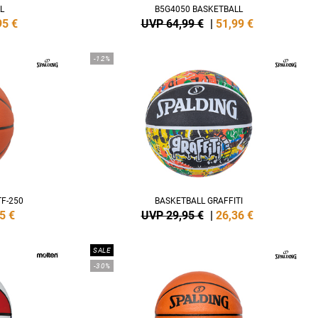
L
B5G4050 BASKETBALL
95
€
UVP 64,99 €
|
51,99
€
-12%
F-250
BASKETBALL GRAFFITI
5
€
UVP 29,95 €
|
26,36
€
SALE
-30%