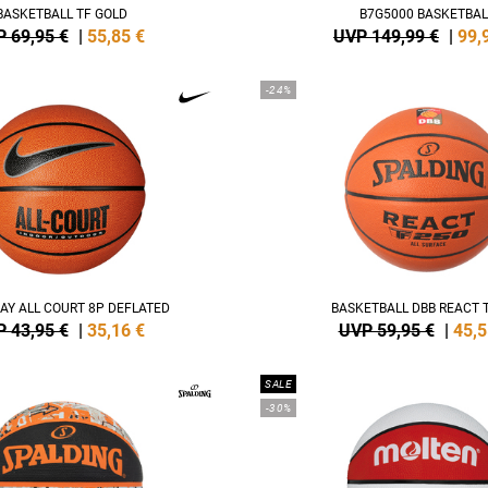
BASKETBALL TF GOLD
B7G5000 BASKETBAL
 69,95 €
|
55,85
€
UVP 149,99 €
|
99,
-24%
AY ALL COURT 8P DEFLATED
BASKETBALL DBB REACT T
 43,95 €
|
35,16
€
UVP 59,95 €
|
45,5
SALE
-30%