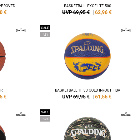
APPROVED
BASKETBALL EXCEL TF-500
0
€
UVP 69,95 €
|
62,96
€
SALE
-12%
ER
BASKETBALL TF 33 GOLD IN/OUT FIBA
5
€
UVP 69,95 €
|
61,56
€
SALE
-10%