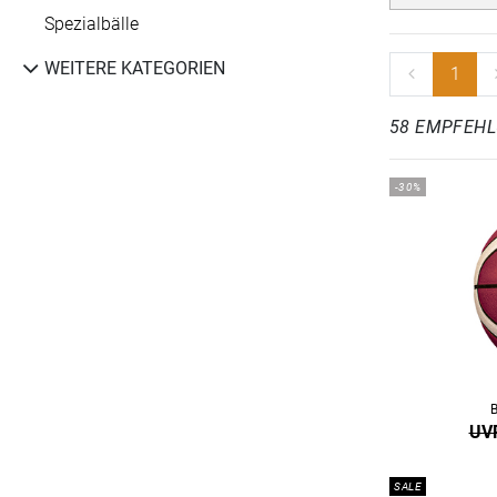
Spezialbälle
WEITERE KATEGORIEN
1
58 EMPFEH
-30%
UVP
SALE