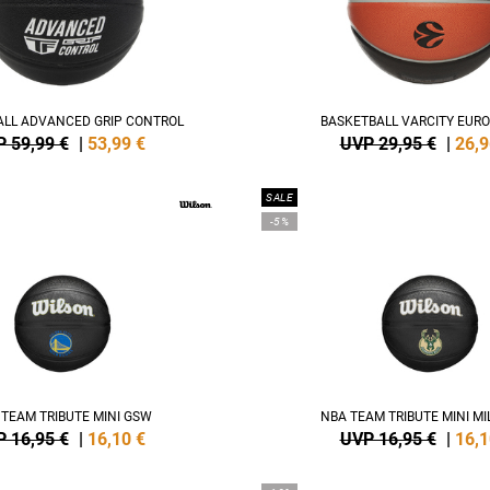
ALL ADVANCED GRIP CONTROL
BASKETBALL VARCITY EUR
 59,99 €
|
53,99
€
UVP 29,95 €
|
26,9
SALE
-5%
TEAM TRIBUTE MINI GSW
NBA TEAM TRIBUTE MINI MI
 16,95 €
|
16,10
€
UVP 16,95 €
|
16,1