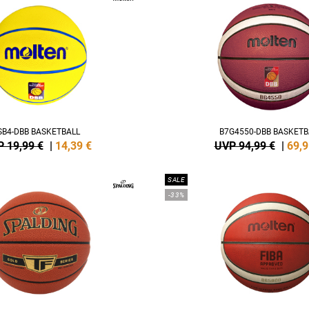
SB4-DBB BASKETBALL
B7G4550-DBB BASKETB
 19,99 €
|
14,39
€
UVP 94,99 €
|
69,9
SALE
-33%