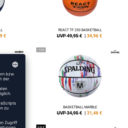
LL
REACT TF 250 BASKETBALL
9
€
UVP 49,95 €
|
34,96
€
-10%
BASKETBALL MARBLE
5
€
UVP 34,95 €
|
31,46
€
SALE