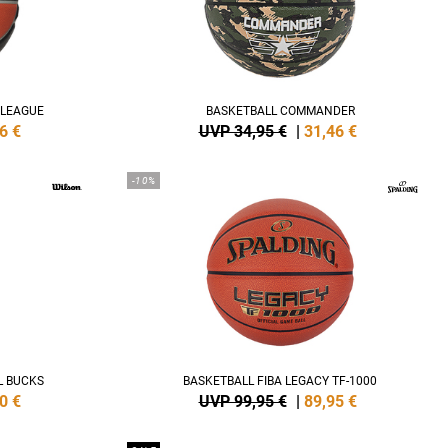
OLEAGUE
BASKETBALL COMMANDER
6
€
UVP 34,95 €
|
31,46
€
-10%
L BUCKS
BASKETBALL FIBA LEGACY TF-1000
0
€
UVP 99,95 €
|
89,95
€