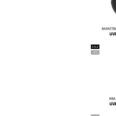
BASKETB
UVP
SALE
-5%
NBA 
UVP