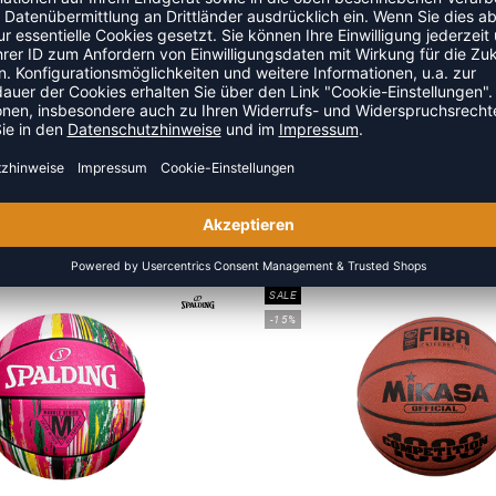
-30%
B6G4550 BASKETBALL
BC3R-USA BASKETBA
 94,99 €
|
75,99
€
UVP 16,99 €
|
11,8
SALE
-15%