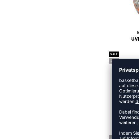
UVP
SALE
-31%
B
UVP
-20%