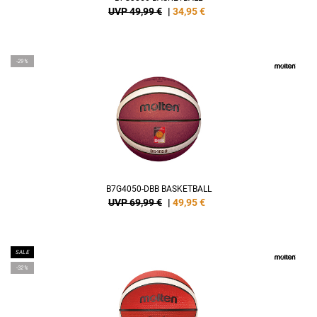
UVP 49,99 €
|
34,95
€
-29%
B7G4050-DBB BASKETBALL
UVP 69,99 €
|
49,95
€
SALE
-32%