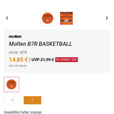
Molten B7R BASKETBALL
Art.Nr.: B7R
14,85
€
|
UVP 21,99 €
DU SPARST 32%
inkl. 19 % MwSt.
6
7
Gewählte Farbe: orange