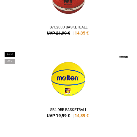
B7G2000 BASKETBALL
UVP 21,99 €
|
14,85
€
SALE
-28%
SB4-DBB BASKETBALL
UVP 19,99 €
|
14,39
€