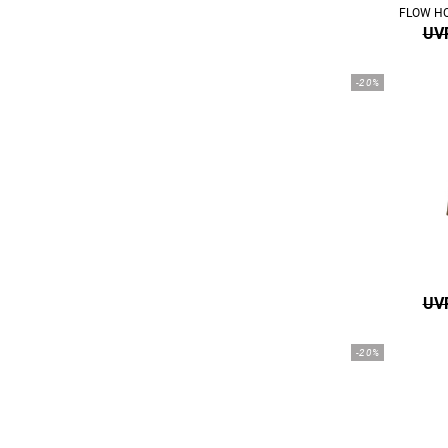
FLOW HO
UVP
-20%
UVP
-20%