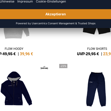
FLOW HOODY
FLOW SHORTS
 49,95 €
|
39,96
€
UVP 29,95 €
|
23,9
-20%