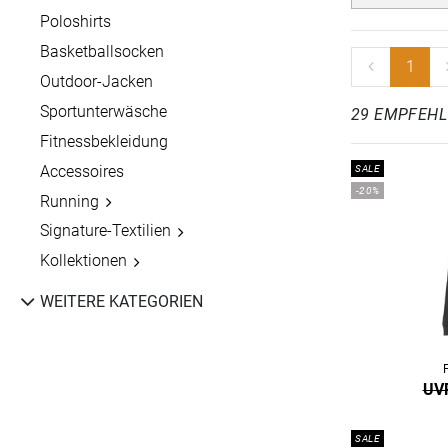
Poloshirts
Basketballsocken
1
Outdoor-Jacken
Sportunterwäsche
29 EMPFEH
Fitnessbekleidung
Accessoires
SALE
-20%
Running
Signature-Textilien
Kollektionen
WEITERE KATEGORIEN
UVP
SALE