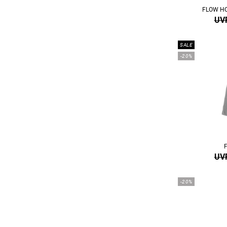
FLOW HO
UVP
SALE
-20%
UVP
-20%