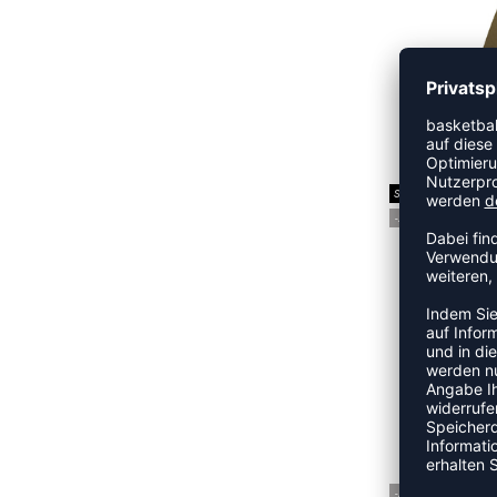
FLO
UVP
SALE
-20%
FL
UVP
-20%