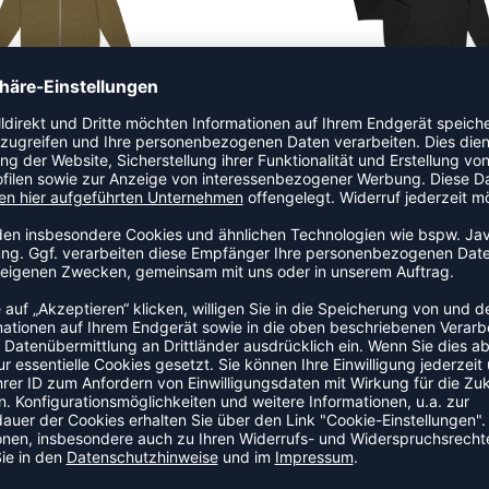
W HOODY ZIPPER JACKET
FLOW HOODY
 49,95 €
|
39,96
€
UVP 49,95 €
|
39,9
-20%
OW LONG PANTS DAMEN
FLOW ZIPPER JACKE
 59,95 €
|
47,96
€
UVP 64,95 €
|
51,9
-20%