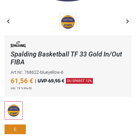
Spalding Basketball TF 33 Gold In/Out
FIBA
Art.Nr.: 76862Z-blueyellow-6
61,56
€
|
UVP 69,95 €
DU SPARST 12%
inkl. 19 % MwSt.
6