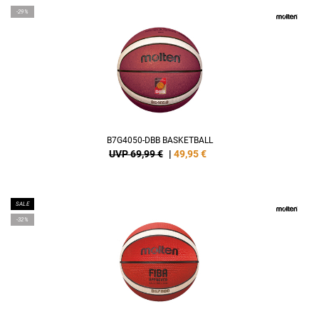
-29%
B7G4050-DBB BASKETBALL
UVP 69,99 €
|
49,95
€
SALE
-32%