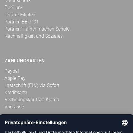
Datenschutz
Über uns
Unsere Filialen
Partner: BBU ´01
Partner: Trainer machen Schule
Nachhaltigkeit und Soziales
ZAHLUNGSARTEN
Paypal
Apple Pay
Lastschrift (ELV) via Sofort
Kreditkarte
Rechnungskauf via Klarna
Vorkasse
ABONNIERE JETZT DEN KOSTENLOSEN