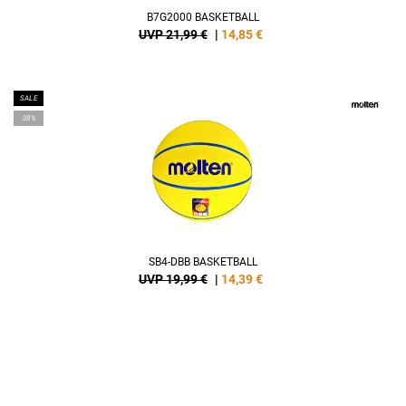
B7G2000 BASKETBALL
UVP 21,99 €
|
14,85
€
SALE
-28%
SB4-DBB BASKETBALL
UVP 19,99 €
|
14,39
€