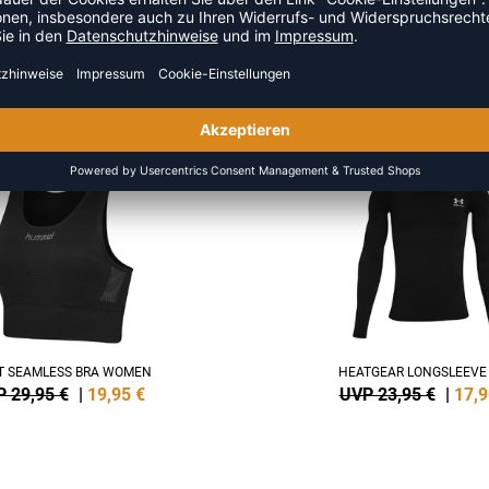
S DER KATEGORIE FITNESSBE
NEW
-25%
ST SEAMLESS BRA WOMEN
HEATGEAR LONGSLEEVE 
 29,95 €
|
19,95
€
UVP 23,95 €
|
17,9