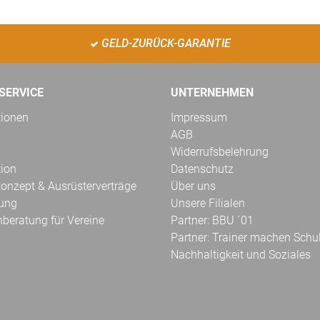
GELD-ZURÜCK-GARANTIE
SERVICE
UNTERNEHMEN
tionen
Impressum
AGB
Widerrufsbelehrung
tion
Datenschutz
onzept & Ausrüsterverträge
Über uns
kung
Unsere Filialen
hberatung für Vereine
Partner: BBU ´01
Partner: Trainer machen Schu
Nachhaltigkeit und Soziales