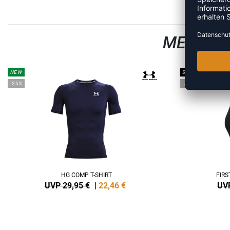
MEHR AU
NEW
SALE
-25%
-33%
HG COMP T-SHIRT
FIR
UVP 29,95 €
|
22,46
€
UVP