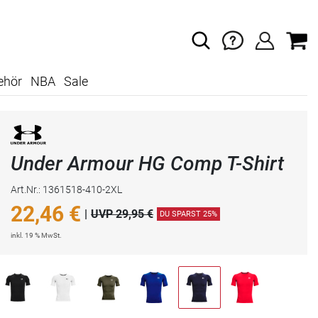
ehör
NBA
Sale
Under Armour HG Comp T-Shirt
Art.Nr.: 1361518-410-2XL
22,46
€
|
UVP 29,95 €
DU SPARST 25%
inkl. 19 % MwSt.