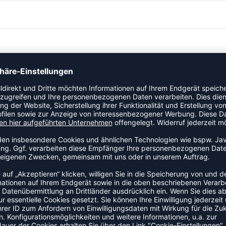
ndes Kompressionsshirt für Herren, ideal für Fitness und
keitsmanagement, perfekt für intensive Workouts.
UND KOMPRIMIEREND
 bei warmen Temperaturen.
während des Trainings.
elunterstützung.
t das T-Shirt eine gute Wahl für Volleyballspieler, die Wert
 angenehm kühl und trocken, während du dein Bestes gibst.
ZULETZT ANGESEHEN