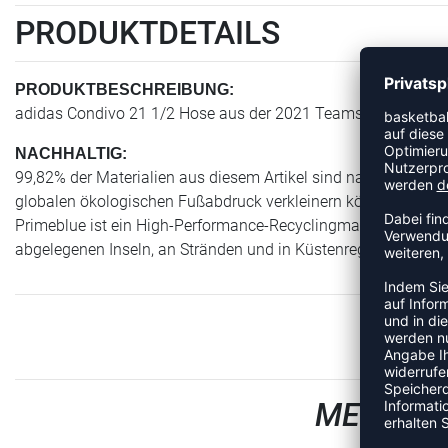
PRODUKTDETAILS
PRODUKTBESCHREIBUNG:
adidas Condivo 21 1/2 Hose aus der 2021 Teamsport Kollekti
NACHHALTIG:
99,82% der Materialien aus diesem Artikel sind nachhaltig. P
globalen ökologischen Fußabdruck verkleinern können. Viele W
Primeblue ist ein High-Performance-Recyclingmaterial mit Parl
abgelegenen Inseln, an Stränden und in Küstenregionen gesam
MEHR AU