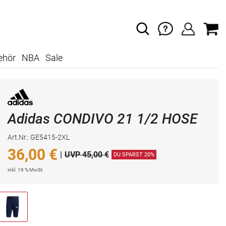
ehör
NBA
Sale
Adidas CONDIVO 21 1/2 HOSE
Art.Nr.: GE5415-2XL
36,00
€
|
UVP 45,00 €
DU SPARST 20%
inkl. 19 % MwSt.