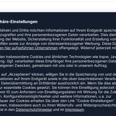
on.
rimeblue bietet einen Lösungsansatz, mit dem wir unseren
ege können ans Ziel führen, Primeblue ist einer davon.
ey Ocean Plastic – recycelter Plastikmüll, der auf
melt wird, bevor er ins Meer gelangen kann.
ZULETZT ANGESEHEN
S DER KATEGORIE BASKETBA