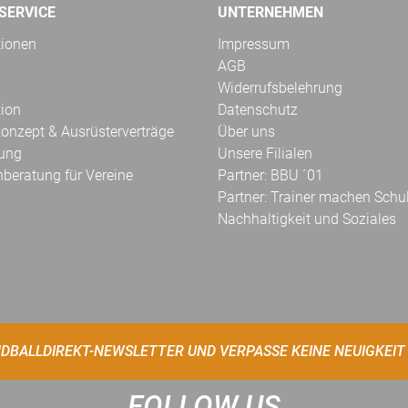
SERVICE
UNTERNEHMEN
tionen
Impressum
AGB
Widerrufsbelehrung
tion
Datenschutz
onzept & Ausrüsterverträge
Über uns
kung
Unsere Filialen
hberatung für Vereine
Partner: BBU ´01
Partner: Trainer machen Schu
Nachhaltigkeit und Soziales
DBALLDIREKT-NEWSLETTER UND VERPASSE KEINE NEUIGKEIT
FOLLOW US