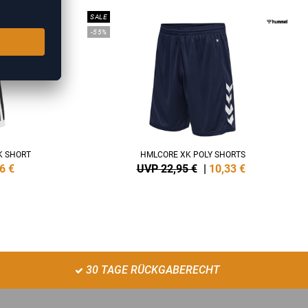
SALE
-55%
K SHORT
HMLCORE XK POLY SHORTS
6
€
UVP 22,95 €
|
10,33
€
30 TAGE RÜCKGABERECHT