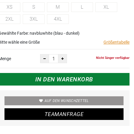
XS
S
M
L
XL
2XL
3XL
4XL
Gewählte Farbe: navbluwhite (blau - dunkel)
Bitte wähle eine Größe
Größentabelle
Nicht länger verfügbar
Menge
IN DEN WARENKORB
AUF DEN WUNSCHZETTEL
TEAMANFRAGE