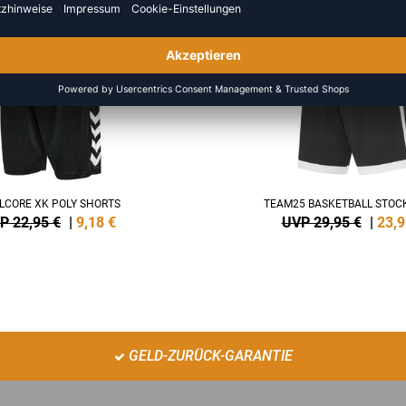
NEW
-20%
LCORE XK POLY SHORTS
TEAM25 BASKETBALL STOC
P 22,95 €
|
9,18
€
UVP 29,95 €
|
23,9
GELD-ZURÜCK-GARANTIE