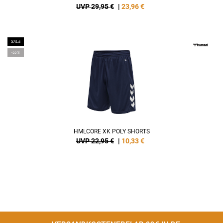
UVP 29,95 €
|
23,96
€
SALE
-55%
HMLCORE XK POLY SHORTS
UVP 22,95 €
|
10,33
€