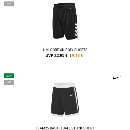
-60%
HMLCORE XK POLY SHORTS
UVP 22,95 €
|
9,18
€
NEW
-20%
TEAM25 BASKETBALL STOCK SHORT