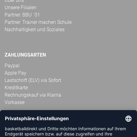
Über uns
Unsere Filialen
Partner: BBU ´01
Partner: Trainer machen Schule
Nachhaltigkeit und Soziales
ZAHLUNGSARTEN
Paypal
Apple Pay
Lastschrift (ELV) via Sofort
Kreditkarte
Rechnungskauf via Klarna
Vorkasse
ABONNIERE JETZT DEN KOSTENLOSEN
HANDBALLDIREKT-NEWSLETTER UND VERPASSE KEINE