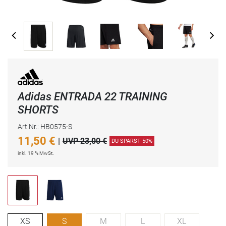
Adidas ENTRADA 22 TRAINING
SHORTS
Art.Nr.: HB0575-S
11,50
€
|
UVP 23,00 €
DU SPARST 50%
inkl. 19 % MwSt.
XS
S
M
L
XL