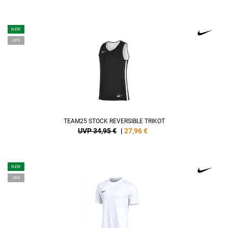
NEW
-20%
TEAM25 STOCK REVERSIBLE TRIKOT
UVP 34,95 €
|
27,96
€
NEW
-35%