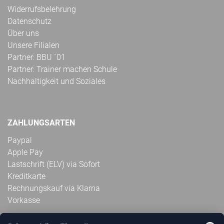
Widerrufsbelehrung
Datenschutz
Über uns
Unsere Filialen
Partner: BBU ´01
Partner: Trainer machen Schule
Nachhaltigkeit und Soziales
ZAHLUNGSARTEN
Paypal
Apple Pay
Lastschrift (ELV) via Sofort
Kreditkarte
Rechnungskauf via Klarna
Vorkasse