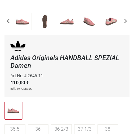
Adidas Originals HANDBALL SPEZIAL
Damen
Art.Nr.: JI2646-11
110,00
€
inkl. 19 % MwSt.
35.5
36
36 2/3
37 1/3
38