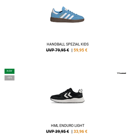
HANDBALL SPEZIAL KIDS
UVP 79,95 €
|
59,95
€
NEW
-15%
HML ENDURO LIGHT
UVP 39,95 €
|
33,96
€