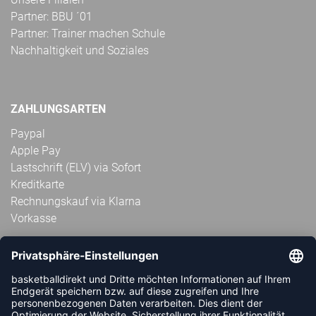
Partner: BBU ´01
Partner: Trainer machen Schule
Nachhaltigkeit und Soziales
ZAHLUNGSARTEN
Paypal
Apple Pay
Lastschrift (ELV) via Sofort
Kreditkarte
Rechnungskauf via Klarna
Vorkasse
ABONNIERE JETZT DEN KOSTENLOSEN
HANDBALLDIREKT-NEWSLETTER UND VERPASSE KEINE
NEUIGKEIT ODER AKTION MEHR.