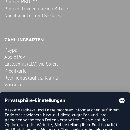
Partner: BBU ´01
Partner: Trainer machen Schule
Nachhaltigkeit und Soziales
ZAHLUNGSARTEN
Paypal
Apple Pay
Lastschrift (ELV) via Sofort
Kreditkarte
Rechnungskauf via Klarna
Vorkasse
ABONNIERE JETZT DEN KOSTENLOSEN
HANDBALLDIREKT-NEWSLETTER UND VERPASSE KEINE
NEUIGKEIT ODER AKTION MEHR.
JETZT ANMELDEN