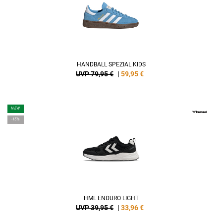
HANDBALL SPEZIAL KIDS
UVP 79,95 €
|
59,95
€
NEW
-15%
HML ENDURO LIGHT
UVP 39,95 €
|
33,96
€