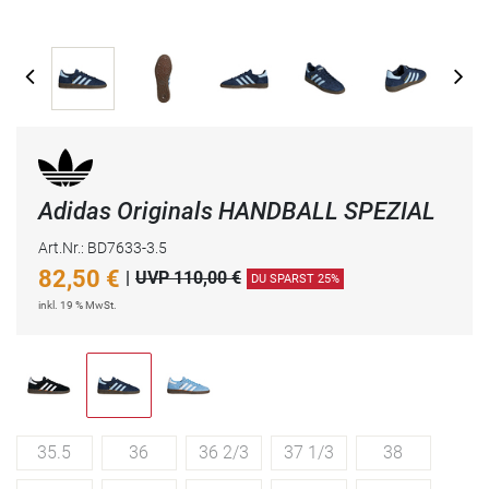
Adidas Originals HANDBALL SPEZIAL
Art.Nr.: BD7633-3.5
82,50
€
|
UVP 110,00 €
DU SPARST 25%
inkl. 19 % MwSt.
35.5
36
36 2/3
37 1/3
38