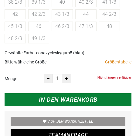
38 2/3
39 1/3
40
40 2/3
41 1/3
42
42 2/3
43 1/3
44
44 2/3
45 1/3
46
46 2/3
47 1/3
48
48 2/3
49 1/3
Gewählte Farbe: conavycleskygum5 (blau)
Bitte wähle eine Größe
Größentabelle
Nicht länger verfügbar
Menge
IN DEN WARENKORB
AUF DEN WUNSCHZETTEL
TEAMANFRAGE