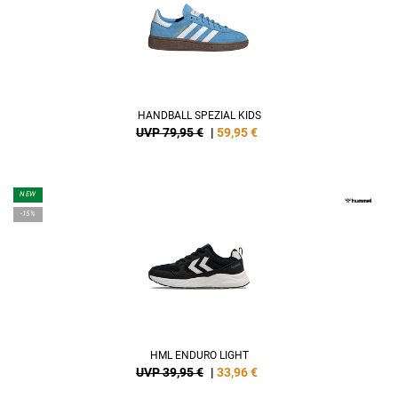
HANDBALL SPEZIAL KIDS
UVP 79,95 €
|
59,95
€
NEW
-15%
HML ENDURO LIGHT
UVP 39,95 €
|
33,96
€