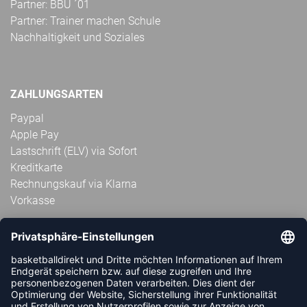
Partner: BBU ´01
Partner: Trainer machen Schule
Nachhaltigkeit und Soziales
ZAHLUNGSARTEN
Paypal
Apple Pay
Lastschrift (ELV) via Sofort
Kreditkarte
Rechnungskauf via Klarna
Vorkasse
ABONNIERE JETZT DEN KOSTENLOSEN
HANDBALLDIREKT-NEWSLETTER UND VERPASSE KEINE
NEUIGKEIT ODER AKTION MEHR.
JETZT ANMELDEN