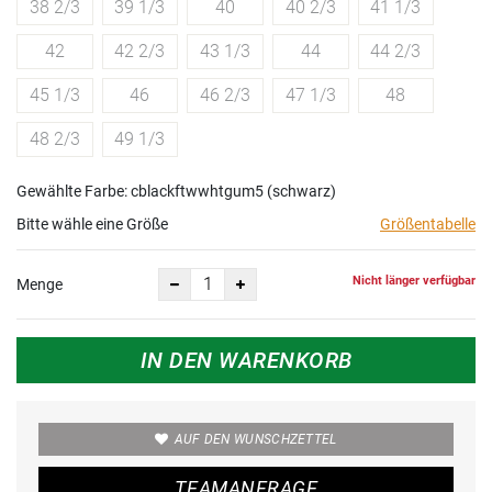
38 2/3
39 1/3
40
40 2/3
41 1/3
42
42 2/3
43 1/3
44
44 2/3
45 1/3
46
46 2/3
47 1/3
48
48 2/3
49 1/3
Gewählte Farbe: cblackftwwhtgum5 (schwarz)
Bitte wähle eine Größe
Größentabelle
Nicht länger verfügbar
Menge
IN DEN WARENKORB
AUF DEN WUNSCHZETTEL
TEAMANFRAGE