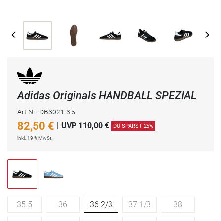
Adidas Originals HANDBALL SPEZIAL
Art.Nr.: DB3021-3.5
82,50
€
|
UVP 110,00 €
DU SPARST 25%
inkl. 19 % MwSt.
35.5
36
36 2/3
37 1/3
38