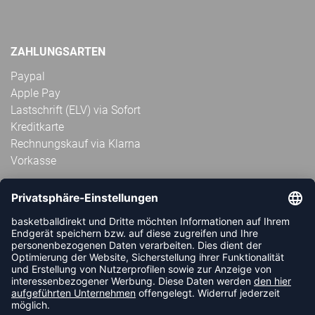
ZAHLUNGSARTEN
Paypal
Apple Pay
Lastschrift (ELV) via Sofort
Kreditkarte
Rechnungskauf via Klarna
Vorkasse
ABONNIERE JETZT DEN KOSTENLOSEN
HANDBALLDIREKT-NEWSLETTER UND VERPASSE KEINE
NEUIGKEIT ODER AKTION MEHR.
JETZT ANMELDEN
FOLLOW US