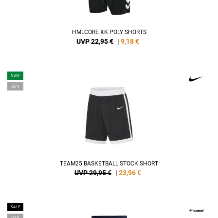
HMLCORE XK POLY SHORTS
UVP 22,95 €
|
9,18
€
NEW
-20%
TEAM25 BASKETBALL STOCK SHORT
UVP 29,95 €
|
23,96
€
SALE
-55%