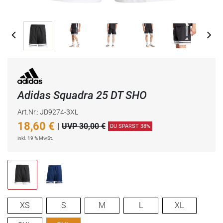
Adidas Squadra 25 DT SHO
Art.Nr.: JD9274-3XL
18,60
€
|
UVP 30,00 €
DU SPARST 38%
inkl. 19 % MwSt.
XS
S
M
L
XL