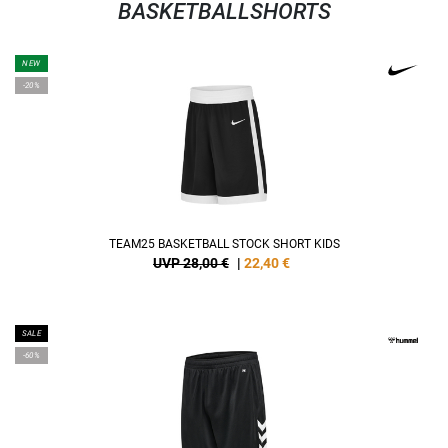
BASKETBALLSHORTS
NEW
-20%
TEAM25 BASKETBALL STOCK SHORT KIDS
UVP 28,00 €
|
22,40
€
SALE
-60%