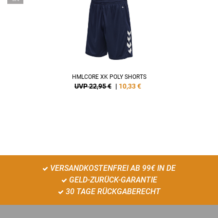
HMLCORE XK POLY SHORTS
UVP 22,95 €
|
10,33
€
VERSANDKOSTENFREI AB 99€ IN DE
GELD-ZURÜCK-GARANTIE
30 TAGE RÜCKGABERECHT