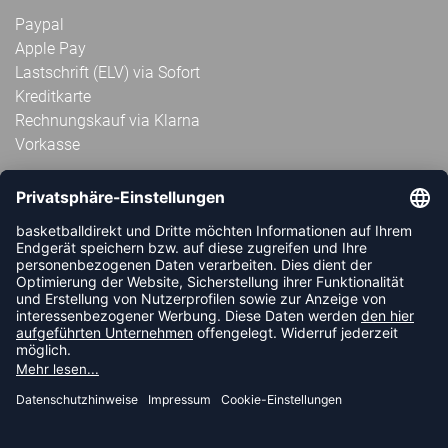
Paypal
Apple Pay
Lastschrift (ELV) via Sofort
Kreditkarte
Rechnungskauf via Klarna
Vorkasse
ABONNIERE JETZT DEN KOSTENLOSEN
HANDBALLDIREKT-NEWSLETTER UND VERPASSE KEINE
NEUIGKEIT ODER AKTION MEHR.
JETZT ANMELDEN
FOLLOW US