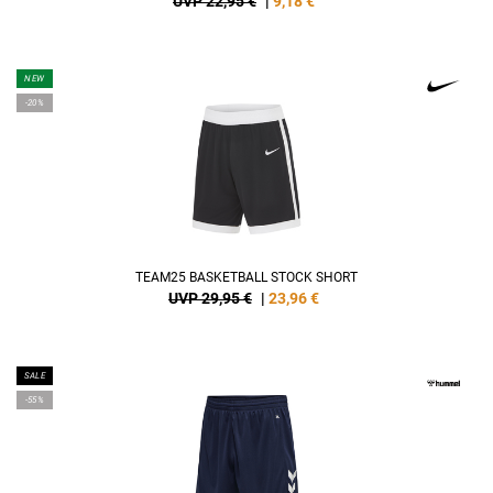
UVP 22,95 €
|
9,18
€
NEW
-20%
TEAM25 BASKETBALL STOCK SHORT
UVP 29,95 €
|
23,96
€
SALE
-55%