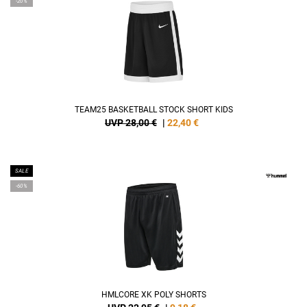
-20%
TEAM25 BASKETBALL STOCK SHORT KIDS
UVP 28,00 €
|
22,40
€
SALE
-60%
HMLCORE XK POLY SHORTS