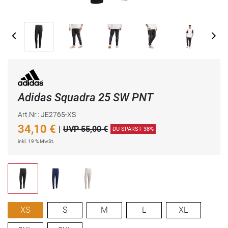
Adidas Squadra 25 SW PNT
Art.Nr.: JE2765-XS
34,10
€
|
UVP 55,00 €
DU SPARST 38%
inkl. 19 % MwSt.
XS
S
M
L
XL