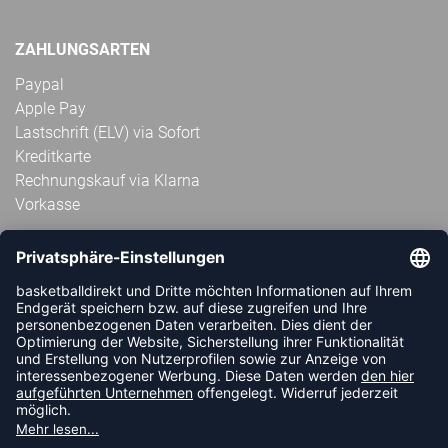
ZAHLUNGSARTEN
Paypal
Apple Pay
Lastschrift (ELV) via Sofort
Kreditkarte
Rechnungskauf via Klarna
Vorkasse
ABONNIERE JETZT DEN KOSTENLOSEN
HANDBALLDIREKT-NEWSLETTER UND VERPASSE KEINE
NEUIGKEIT ODER AKTION MEHR.
JETZT ANMELDEN
FOLLOW US