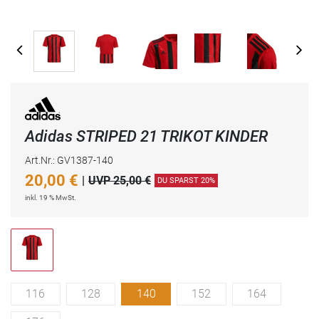
Adidas STRIPED 21 TRIKOT KINDER
Art.Nr.: GV1387-140
20,00
€
|
UVP 25,00 €
DU SPARST 20%
inkl. 19 % MwSt.
116
128
140
152
164