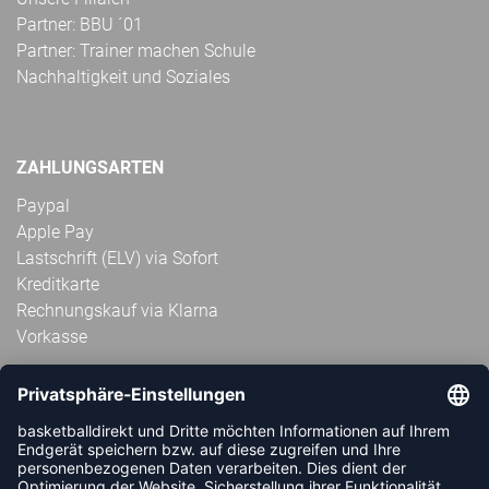
Partner: BBU ´01
Partner: Trainer machen Schule
Nachhaltigkeit und Soziales
ZAHLUNGSARTEN
Paypal
Apple Pay
Lastschrift (ELV) via Sofort
Kreditkarte
Rechnungskauf via Klarna
Vorkasse
ABONNIERE JETZT DEN KOSTENLOSEN
HANDBALLDIREKT-NEWSLETTER UND VERPASSE KEINE
NEUIGKEIT ODER AKTION MEHR.