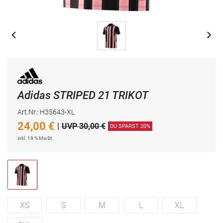
Adidas STRIPED 21 TRIKOT
Art.Nr.: H35643-XL
24,00
€
|
UVP 30,00 €
DU SPARST 20%
inkl. 19 % MwSt.
XS
S
M
L
XL