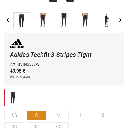
Adidas Techfit 3-Stripes Tight
Art.Nr.: IN5587-S
49,95
€
inkl. 19 % MwSt.
XS
S
M
L
XL
2XL
2XS
3XL