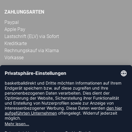
ZAHLUNGSARTEN
Paypal
Apple Pay
Lastschrift (ELV) via Sofort
Kreditkarte
Rechnungskauf via Klarna
Vorkasse
ABONNIERE JETZT DEN KOSTENLOSEN
HANDBALLDIREKT-NEWSLETTER UND VERPASSE KEINE
NEUIGKEIT ODER AKTION MEHR.
JETZT ANMELDEN
FOLLOW US