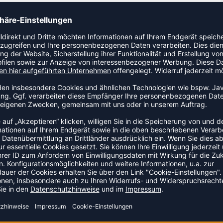
t Kollektion.
ZULETZT ANGESEHEN
S DER KATEGORIE SPORTUNT
SALE
-30%