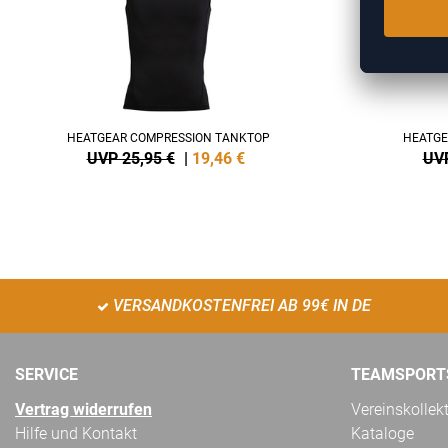
HEATGEAR COMPRESSION TANKTOP
HEATGE
UVP 25,95 €
|
19,46
€
UVP
VERSANDKOSTENFREI AB 99€ IN DE
SERVICE
TEAMSPORT
Vertrag widerrufen
Vereinskollek
Hilfe und Kontakt
Kataloge