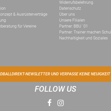
Widerrufsbelehrung
tion
Datenschutz
onzept & Ausrüsterverträge
Über uns
kung
Unsere Filialen
hberatung für Vereine
Partner: BBU ´01
Partner: Trainer machen Schu
Nachhaltigkeit und Soziales
DBALLDIREKT-NEWSLETTER UND VERPASSE KEINE NEUIGKEIT
FOLLOW US