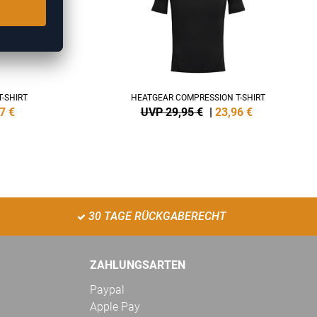
-SHIRT
HEATGEAR COMPRESSION T-SHIRT
7
€
UVP 29,95 €
|
23,96
€
30 TAGE RÜCKGABERECHT
ZAHLUNGSARTEN
Paypal
Apple Pay