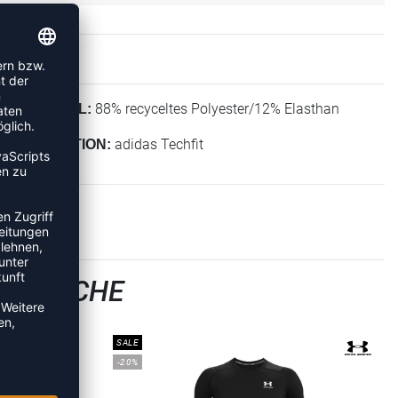
88% recyceltes Polyester/12% Elasthan
MATERIAL:
adidas Techfit
KOLLEKTION:
ERWÄSCHE
SALE
-20%