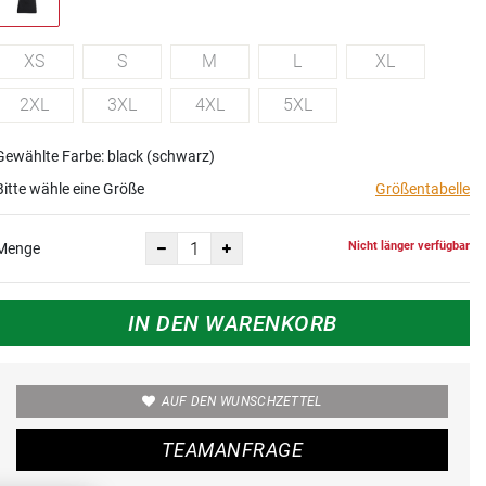
XS
S
M
L
XL
2XL
3XL
4XL
5XL
Gewählte Farbe: black (schwarz)
Bitte wähle eine Größe
Größentabelle
Nicht länger verfügbar
Menge
IN DEN WARENKORB
AUF DEN WUNSCHZETTEL
TEAMANFRAGE