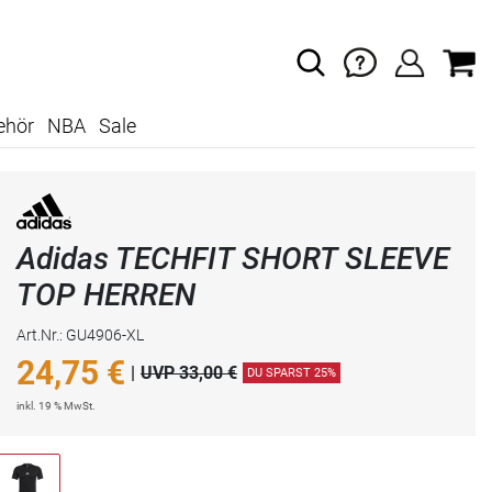
ehör
NBA
Sale
Adidas TECHFIT SHORT SLEEVE
TOP HERREN
Art.Nr.: GU4906-XL
24,75
€
|
UVP 33,00 €
DU SPARST 25%
inkl. 19 % MwSt.