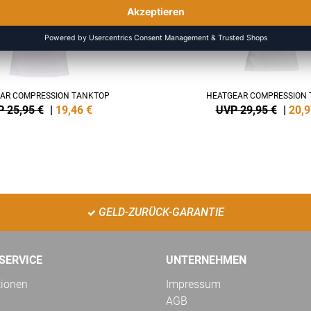
AR COMPRESSION TANKTOP
HEATGEAR COMPRESSION T
 25,95 €
|
19,46
€
UVP 29,95 €
|
20,9
GELD-ZURÜCK-GARANTIE
SERVICE
UNTERNEHMEN
tionen
Impressum
AGB