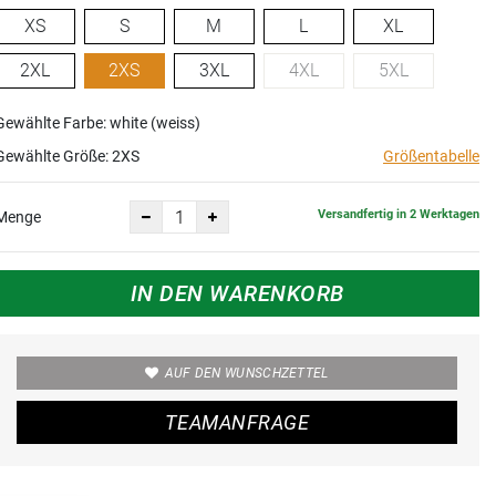
XS
S
M
L
XL
2XL
2XS
3XL
4XL
5XL
Gewählte Farbe: white (weiss)
Gewählte Größe:
2XS
Größentabelle
Versandfertig in 2 Werktagen
Menge
IN DEN WARENKORB
AUF DEN WUNSCHZETTEL
TEAMANFRAGE