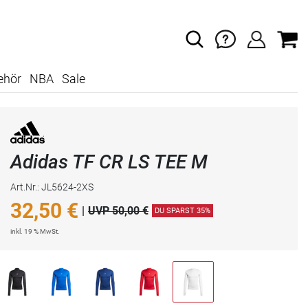
ehör
NBA
Sale
Adidas TF CR LS TEE M
Art.Nr.: JL5624-2XS
32,50
€
|
UVP 50,00 €
DU SPARST 35%
inkl. 19 % MwSt.