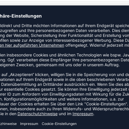
eeve. Der luftige Schnitt sorgt für ein angenehmes Tragegefühl
ZULETZT ANGESEHEN
 AUS DER KATEGORIE LONGSL
NEW