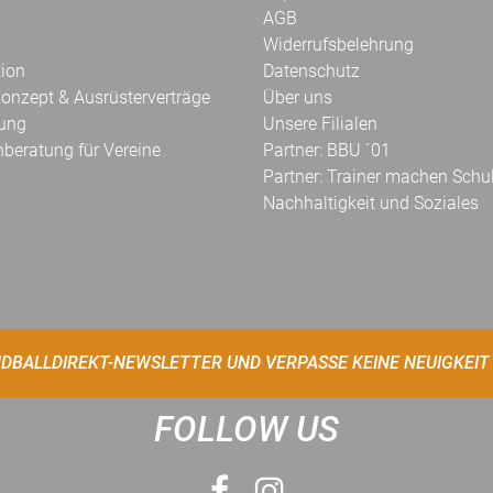
AGB
Widerrufsbelehrung
tion
Datenschutz
onzept & Ausrüsterverträge
Über uns
kung
Unsere Filialen
hberatung für Vereine
Partner: BBU ´01
Partner: Trainer machen Schu
Nachhaltigkeit und Soziales
DBALLDIREKT-NEWSLETTER UND VERPASSE KEINE NEUIGKEIT
FOLLOW US