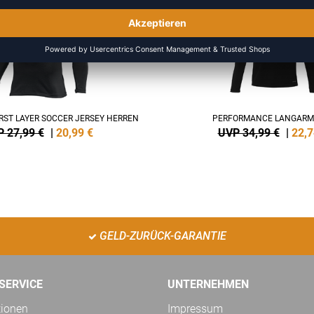
-35%
FIRST LAYER SOCCER JERSEY HERREN
PERFORMANCE LANGARM
 27,99 €
|
20,99
€
UVP 34,99 €
|
22,7
GELD-ZURÜCK-GARANTIE
SERVICE
UNTERNEHMEN
tionen
Impressum