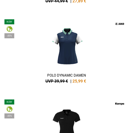
UVP 44,99 €
|
27,89
€
NEW
-35%
POLO DYNAMIC DAMEN
UVP 39,99 €
|
25,99
€
NEW
-35%