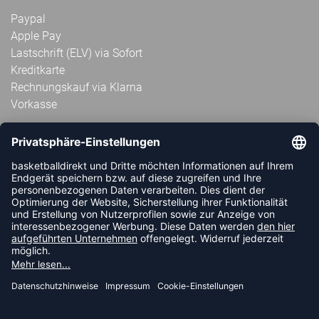
Paypal
Apple Pay
Lastschrift (ELV) via Sofort
Kreditkarte
Rechnungskauf via Klarna
Vorkasse
ABONNIERE JETZT DEN KOSTENLOSEN
HANDBALLDIREKT-NEWSLETTER UND VERPASSE KEINE
NEUIGKEIT ODER AKTION MEHR.
JETZT ANMELDEN
FOLLOW US