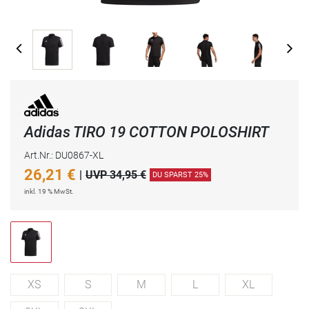
Adidas TIRO 19 COTTON POLOSHIRT
Art.Nr.: DU0867-XL
26,21
€
|
UVP 34,95 €
DU SPARST 25%
inkl. 19 % MwSt.
XS
S
M
L
XL