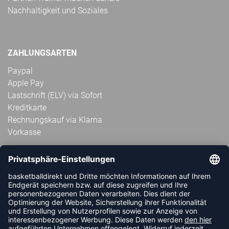
Nachhaltigkeit und Soziales
ZAHLUNGSARTEN
Paypal
Apple Pay
Lastschrift (ELV) via Sofort
Kreditkarte
Rechnungskauf via Klarna
Vorkasse
ABONNIERE JETZT DEN KOSTENLOSEN
HANDBALLDIREKT-NEWSLETTER UND VERPASSE KEINE
NEUIGKEIT ODER AKTION MEHR.
JETZT ANMELDEN