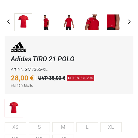
Adidas TIRO 21 POLO
Art.Nr.: GM7365-XL
28,00
€
|
UVP 35,00 €
DU SPARST 20%
inkl. 19 % MwSt.
XS
S
M
L
XL