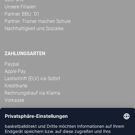
Unsere Filialen
Partner: BBU ´01
Partner: Trainer machen Schule
Nachhaltigkeit und Soziales
ZAHLUNGSARTEN
Paypal
Apple Pay
Lastschrift (ELV) via Sofort
Kreditkarte
Rechnungskauf via Klarna
Vorkasse
ABONNIERE JETZT DEN KOSTENLOSEN
HANDBALLDIREKT-NEWSLETTER UND VERPASSE KEINE