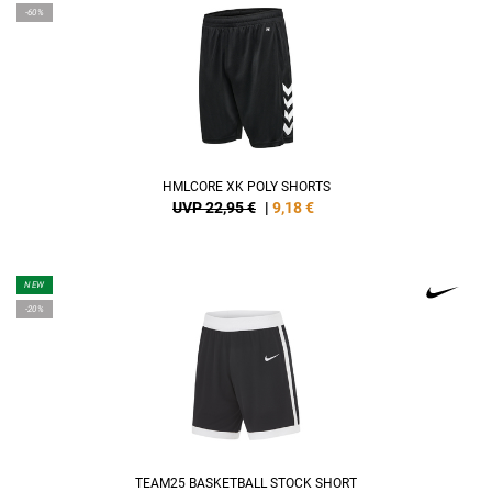
-60%
HMLCORE XK POLY SHORTS
UVP 22,95 €
|
9,18
€
NEW
-20%
TEAM25 BASKETBALL STOCK SHORT