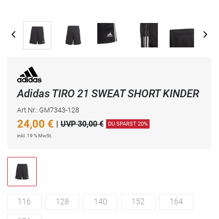
Adidas TIRO 21 SWEAT SHORT KINDER
Art.Nr.: GM7343-128
24,00
€
|
UVP 30,00 €
DU SPARST 20%
inkl. 19 % MwSt.
116
128
140
152
164