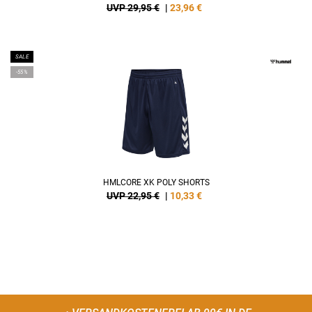
UVP 29,95 €
|
23,96
€
SALE
-55%
HMLCORE XK POLY SHORTS
UVP 22,95 €
|
10,33
€