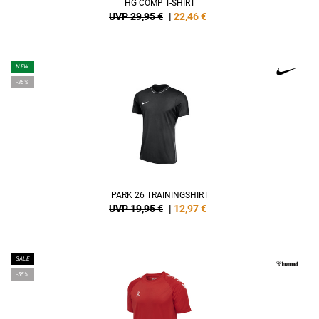
HG COMP T-SHIRT
UVP 29,95 €
|
22,46
€
NEW
-35%
PARK 26 TRAININGSHIRT
UVP 19,95 €
|
12,97
€
SALE
-55%