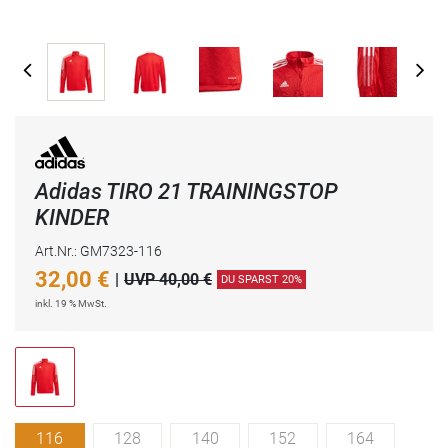
Adidas TIRO 21 TRAININGSTOP
KINDER
Art.Nr.: GM7323-116
32,00
€
|
UVP 40,00 €
DU SPARST 20%
inkl. 19 % MwSt.
116
128
140
152
164