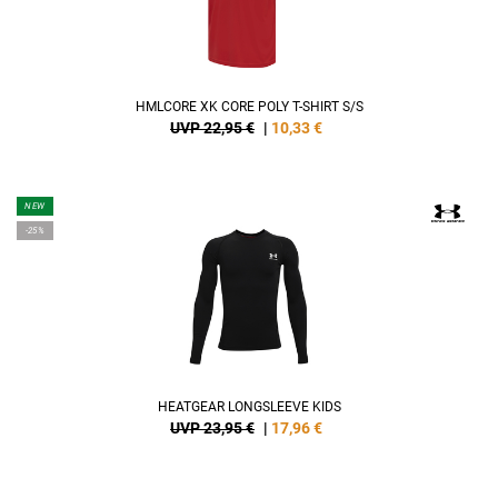
HMLCORE XK CORE POLY T-SHIRT S/S
UVP 22,95 €
|
10,33
€
NEW
-25%
HEATGEAR LONGSLEEVE KIDS
UVP 23,95 €
|
17,96
€