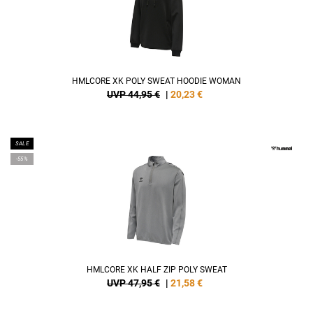
HMLCORE XK POLY SWEAT HOODIE WOMAN
UVP 44,95 €
|
20,23
€
SALE
-55%
HMLCORE XK HALF ZIP POLY SWEAT
UVP 47,95 €
|
21,58
€