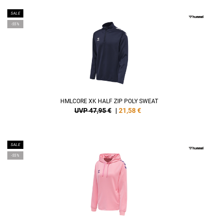
SALE
-55%
HMLCORE XK HALF ZIP POLY SWEAT
UVP 47,95 €
|
21,58
€
SALE
-55%