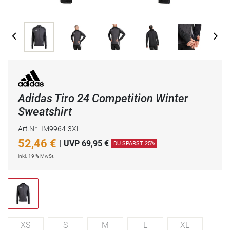
Adidas Tiro 24 Competition Winter
Sweatshirt
Art.Nr.: IM9964-3XL
52,46
€
|
UVP 69,95 €
DU SPARST 25%
inkl. 19 % MwSt.
XS
S
M
L
XL