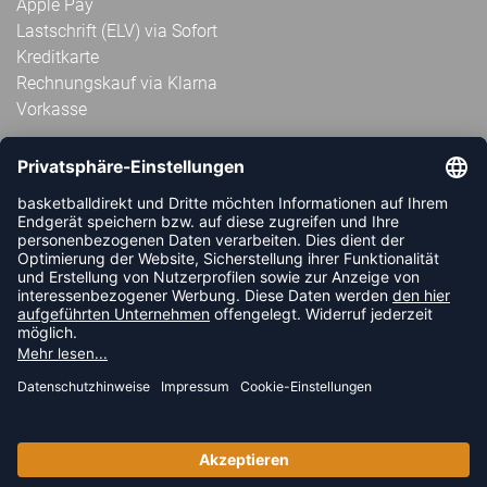
Apple Pay
Lastschrift (ELV) via Sofort
Kreditkarte
Rechnungskauf via Klarna
Vorkasse
ABONNIERE JETZT DEN KOSTENLOSEN
HANDBALLDIREKT-NEWSLETTER UND VERPASSE KEINE
NEUIGKEIT ODER AKTION MEHR.
JETZT ANMELDEN
FOLLOW US
© 2026 Ballsportdirekt.de GmbH und Co. KG