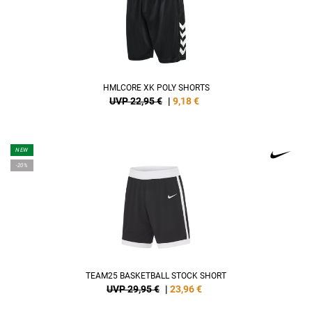
HMLCORE XK POLY SHORTS
UVP 22,95 €
|
9,18
€
NEW
-20%
TEAM25 BASKETBALL STOCK SHORT
UVP 29,95 €
|
23,96
€