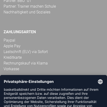
Partner: BBU ´01
Partner: Trainer machen Schule
Nachhaltigkeit und Soziales
ZAHLUNGSARTEN
Paypal
Apple Pay
Lastschrift (ELV) via Sofort
Kreditkarte
Rechnungskauf via Klarna
Vorkasse
ABONNIERE JETZT DEN KOSTENLOSEN
HANDBALLDIREKT-NEWSLETTER UND VERPASSE KEINE
NEUIGKEIT ODER AKTION MEHR.
JETZT ANMELDEN