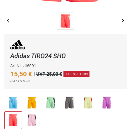
Adidas TIRO24 SHO
Art.Nr.: JI6091-L
15,50
€
|
UVP 25,00 €
DU SPARST 38%
inkl. 19 % MwSt.