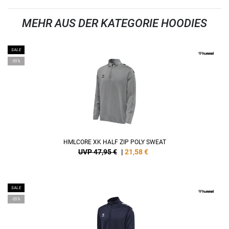
MEHR AUS DER KATEGORIE HOODIES
SALE
-55%
HMLCORE XK HALF ZIP POLY SWEAT
UVP 47,95 €
|
21,58
€
SALE
-55%