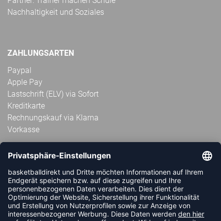
Partner: Trainer machen Schule
Nachhaltigkeit und Soziales
ZAHLUNGSARTEN
Paypal
Apple Pay
Lastschrift (ELV) via Sofort
Kreditkarte
Rechnungskauf via Klarna
Vorkasse
ABONNIERE JETZT DEN KOSTENLOSEN
HANDBALLDIREKT-NEWSLETTER UND VERPASSE KEINE
NEUIGKEIT ODER AKTION MEHR.
JETZT ANMELDEN