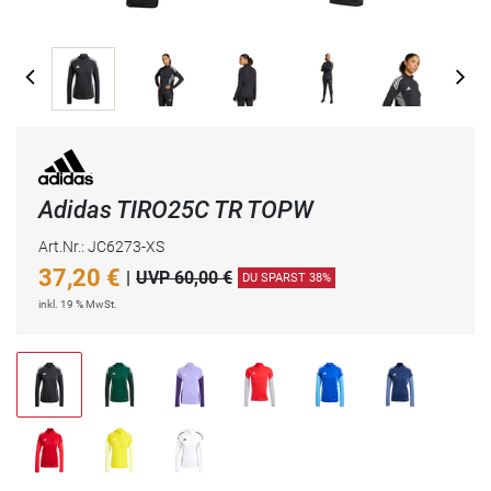
Adidas TIRO25C TR TOPW
Art.Nr.: JC6273-XS
37,20
€
|
UVP 60,00 €
DU SPARST 38%
inkl. 19 % MwSt.