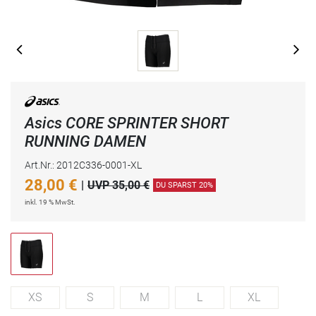
Asics CORE SPRINTER SHORT
RUNNING DAMEN
Art.Nr.: 2012C336-0001-XL
28,00
€
|
UVP 35,00 €
DU SPARST 20%
inkl. 19 % MwSt.
XS
S
M
L
XL