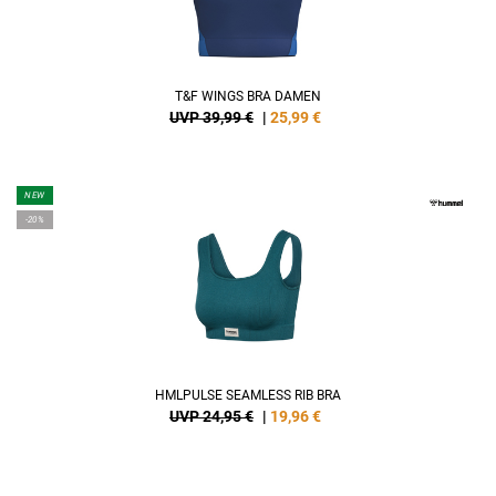
T&F WINGS BRA DAMEN
UVP 39,99 €
|
25,99
€
NEW
-20%
HMLPULSE SEAMLESS RIB BRA
UVP 24,95 €
|
19,96
€