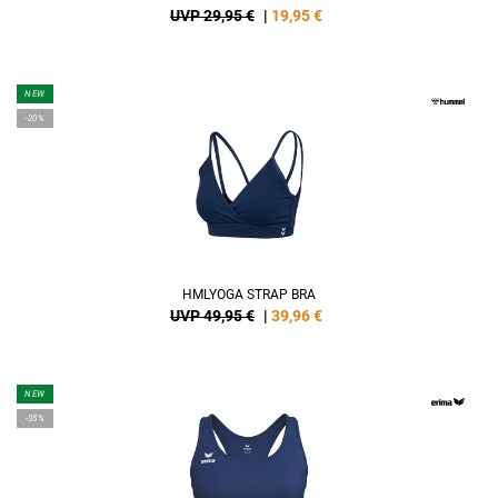
UVP 29,95 €
|
19,95
€
NEW
-20%
HMLYOGA STRAP BRA
UVP 49,95 €
|
39,96
€
NEW
-35%