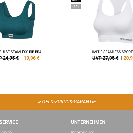
-25%
ULSE SEAMLESS RIB BRA
HMLTIF SEAMLESS SPORT
 24,95 €
|
19,96
€
UVP 27,95 €
|
20,9
GELD-ZURÜCK-GARANTIE
SERVICE
UNTERNEHMEN
tionen
Impressum