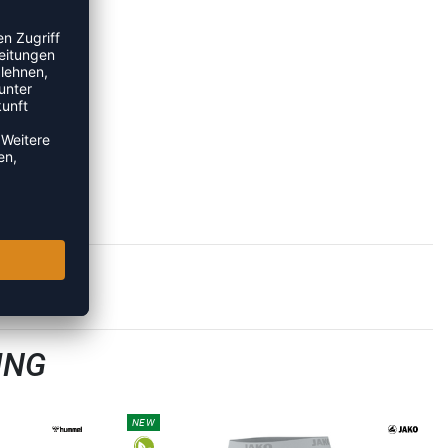
ING
NEW