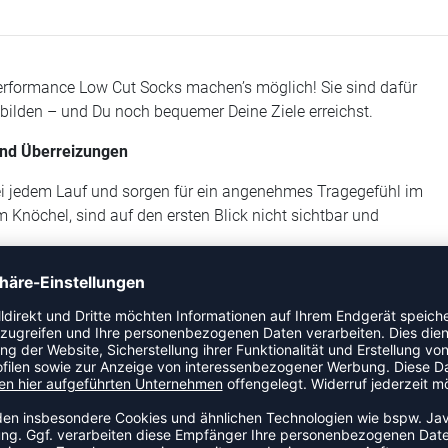
rformance Low Cut Socks machen’s möglich! Sie sind dafür
bilden – und Du noch bequemer Deine Ziele erreichst.
und Überreizungen
ei jedem Lauf und sorgen für ein angenehmes Tragegefühl im
Knöchel, sind auf den ersten Blick nicht sichtbar und
astet es gezielt. Die Funktionszonen Relief Sole und Heel
astung auf die Ferse beim Aufsetzen des Fußes. Die Füße
erlieren jedoch nicht an Bewegungsfreiheit im Laufschuh.
entlastet die Achillessehne nachhaltig und beugt
gsaktiv und bei 40°C waschbar. Sie sitzen passgenau auf der
den eigens unter höchsten Qualitätsstandards in Deutschland