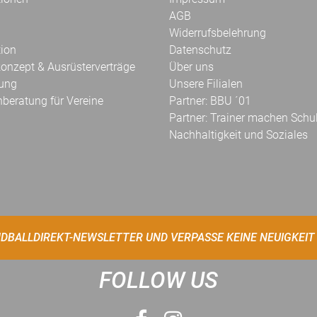
AGB
Widerrufsbelehrung
tion
Datenschutz
onzept & Ausrüsterverträge
Über uns
kung
Unsere Filialen
hberatung für Vereine
Partner: BBU ´01
Partner: Trainer machen Schu
Nachhaltigkeit und Soziales
DBALLDIREKT-NEWSLETTER UND VERPASSE KEINE NEUIGKEIT
FOLLOW US