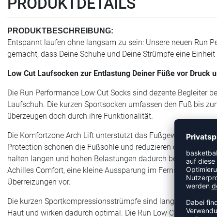
PRODUKTDETAILS
PRODUKTBESCHREIBUNG:
Entspannt laufen ohne langsam zu sein: Unsere neuen Run Pe
gemacht, dass Deine Schuhe und Deine Strümpfe eine Einheit 
Low Cut Laufsocken zur Entlastung Deiner Füße vor Druck 
Die Run Performance Low Cut Socks sind dezente Begleiter b
Laufschuh. Die kurzen Sportsocken umfassen den Fuß bis zum 
überzeugen doch durch ihre Funktionalität.
Die Komfortzone Arch Lift unterstützt das Fußgewölbe und entl
Protection schonen die Fußsohle und reduzieren die Druckbel
halten langen und hohen Belastungen dadurch besser Stand, v
Achilles Comfort, eine kleine Aussparung im Fernsenbereich, 
Überreizungen vor.
Die kurzen Sportkompressionsstrümpfe sind langlebig, atmun
Haut und wirken dadurch optimal. Die Run Low Cut Socks wer