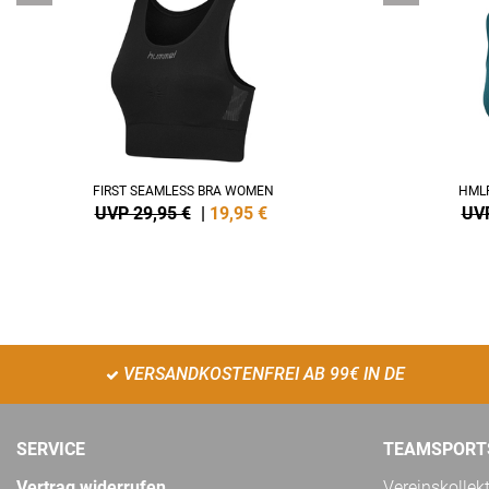
FIRST SEAMLESS BRA WOMEN
HMLP
UVP 29,95 €
|
19,95
€
UVP
VERSANDKOSTENFREI AB 99€ IN DE
SERVICE
TEAMSPORT
Vertrag widerrufen
Vereinskollek