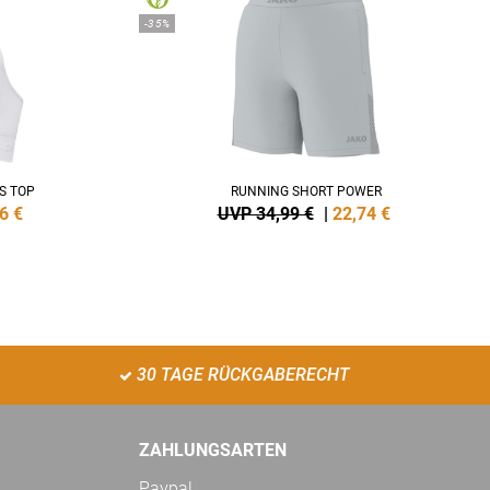
-35%
S TOP
RUNNING SHORT POWER
6
€
UVP 34,99 €
|
22,74
€
30 TAGE RÜCKGABERECHT
ZAHLUNGSARTEN
Paypal