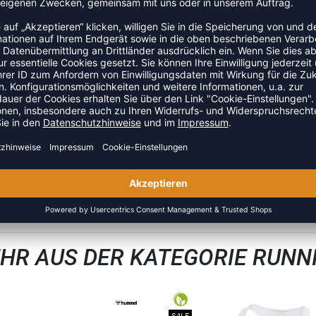
swahl der richtigen Größe ist die Schuhgröße zu bestimmen.
 besser standhalten
ruckbelastung auf Fußsohle und Ferse
reizungen vor
ß, Strumpf und Schuh
ien
ZULETZT ANGESEHEN
HR AUS DER KATEGORIE RUNN
SALE