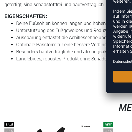
gefertigt, sind schadstofffrei und hautverträglich. Für die Au
EIGENSCHAFTEN:
Deine Fußsohlen können langen und hohen Belastungen
Unterstützung des Fußgewölbes und Reduzierung der D
Aussparung entlastet die Achillessehne und beugt Über
Optimale Passform für eine bessere Verbindung von Fu
Besonders hautverträgliche und atmungsaktive Material
Langlebiges, robustes Produkt ohne Schadstoffe
ME
SALE
NEW
-33%
-20%