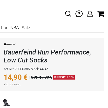
ehör
NBA
Sale
Bauerfeind Run Performance,
Low Cut Socks
Art.Nr.: 70000385-black-44-46
14,90
€
|
UVP 17,90 €
DU SPARST 17%
inkl. 19 % MwSt.