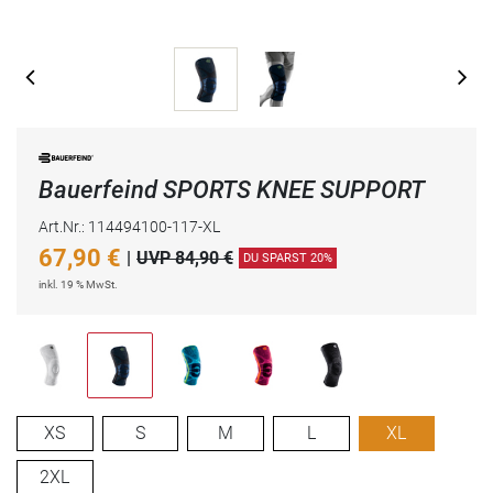
Bauerfeind SPORTS KNEE SUPPORT
Art.Nr.: 114494100-117-XL
67,90
€
|
UVP 84,90 €
DU SPARST 20%
inkl. 19 % MwSt.
XS
S
M
L
XL
2XL