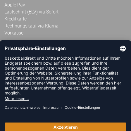
Apple Pay
Lastschrift (ELV) via Sofort
Kreditkarte
Rechnungskauf via Klarna
Vorkasse
ABONNIERE JETZT DEN KOSTENLOSEN
HANDBALLDIREKT-NEWSLETTER UND VERPASSE KEINE
NEUIGKEIT ODER AKTION MEHR.
JETZT ANMELDEN
FOLLOW US