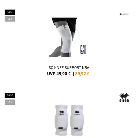
SALE
-20%
SC KNEE SUPPORT NBA
UVP 49,90 €
|
39,92
€
SALE
-35%