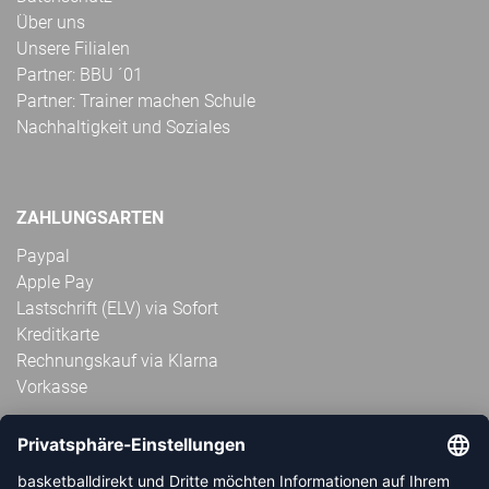
Über uns
Unsere Filialen
Partner: BBU ´01
Partner: Trainer machen Schule
Nachhaltigkeit und Soziales
ZAHLUNGSARTEN
Paypal
Apple Pay
Lastschrift (ELV) via Sofort
Kreditkarte
Rechnungskauf via Klarna
Vorkasse
ABONNIERE JETZT DEN KOSTENLOSEN
HANDBALLDIREKT-NEWSLETTER UND VERPASSE KEINE