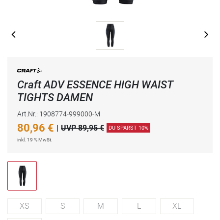
Craft ADV ESSENCE HIGH WAIST
TIGHTS DAMEN
Art.Nr.: 1908774-999000-M
80,96
€
|
UVP 89,95 €
DU SPARST 10%
inkl. 19 % MwSt.
XS
S
M
L
XL