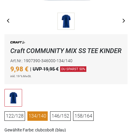
Craft COMMUNITY MIX SS TEE KINDER
Art.Nr.: 1907390-346000-134/140
9,98
€
|
UVP 19,95 €
DU SPARST 50%
inkl. 19 % MwSt.
122/128
134/140
146/152
158/164
Gewählte Farbe: clubcobolt (blau)