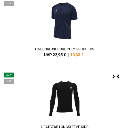
-55%
HMLCORE XK CORE POLY T-SHIRT S/S
UVP 22,95 €
|
10,33
€
NEW
-25%
HEATGEAR LONGSLEEVE KIDS