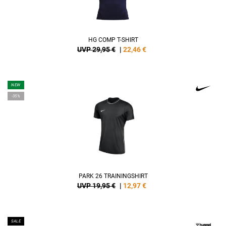
HG COMP T-SHIRT
UVP 29,95 €
|
22,46
€
NEW
-35%
PARK 26 TRAININGSHIRT
UVP 19,95 €
|
12,97
€
SALE